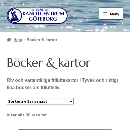
Hoppa
Hoppa
Meny
till
till
navigering
innehåll
Hem
Böcker & kartor
Böcker & kartor
Riv och vattentåliga friluftskartor i Tyvek och riktigt
fina böcker om friluftsliv.
Sortera
Visar alla 39 resultat
efter
senaste