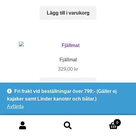
Lägg till i varukorg
Fjällmat
329,00
kr
Lägg till i varukorg
Fri frakt vid beställningar över 799:- (Gäller ej
kajaker samt Linder kanoter och båtar.)
Avfärda
0
Sök
Sök