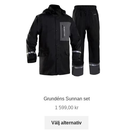
Grundéns Sunnan set
1 599,00
kr
Den
Välj alternativ
här