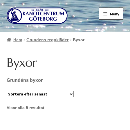
Hoppa
Hoppa
Meny
till
till
navigering
innehåll
Hem
Grundens regnkläder
Byxor
Byxor
Grundéns byxor
Sortera
Visar alla 5 resultat
efter
senaste