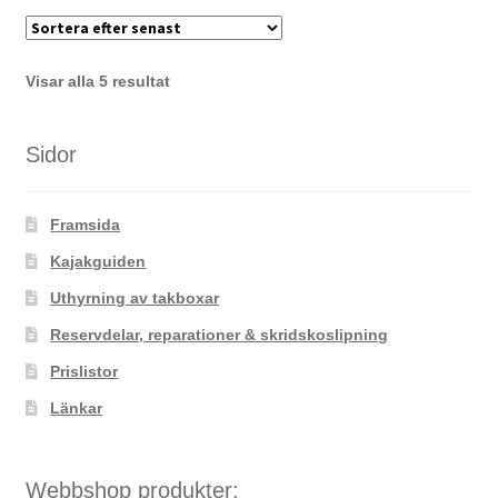
flera
varianter.
De
Sortera
Visar alla 5 resultat
olika
efter
alternativen
senaste
kan
Sidor
väljas
på
Framsida
produktsidan
Kajakguiden
Uthyrning av takboxar
Reservdelar, reparationer & skridskoslipning
Prislistor
Länkar
Webbshop produkter: