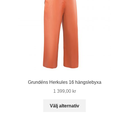
Grundéns Herkules 16 hängslebyxa
1 399,00
kr
Den
Välj alternativ
här
produkten
har