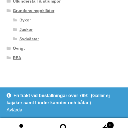
Ullunderställ & strumpor
Grundens regnkläder
Byxor
Jackor
Sydvästar
Övrigt
REA
Fri frakt vid beställningar över 799:- (Gäller ej
© Kanotcentrum Göteborg AB
kajaker samt Linder kanoter och båtar.)
Integritetspolicy
Avfärda
0