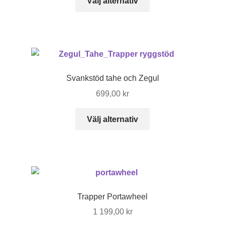
Välj alternativ
väljas
här
på
produkten
produktsidan
har
flera
varianter.
De
Svankstöd tahe och Zegul
olika
699,00
kr
alternativen
kan
Den
Välj alternativ
väljas
här
på
produkten
produktsidan
har
flera
varianter.
De
Trapper Portawheel
olika
1 199,00
kr
alternativen