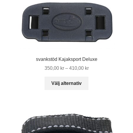
varianter.
De
olika
alternativen
kan
väljas
på
produktsidan
svankstöd Kajaksport Deluxe
Prisintervall:
350,00
kr
–
410,00
kr
350,00 kr
Den
till
Välj alternativ
här
410,00 kr
produkten
har
flera
varianter.
De
olika