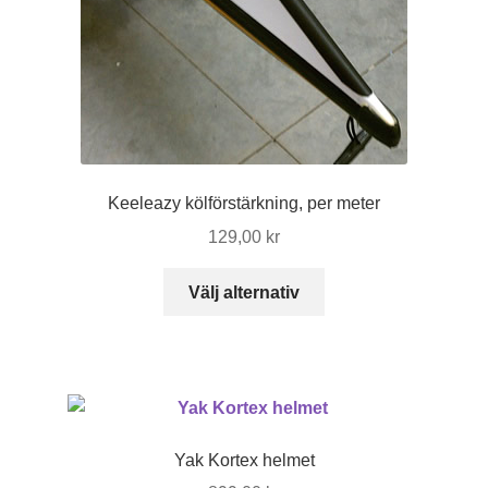
Keeleazy kölförstärkning, per meter
129,00
kr
Den
Välj alternativ
här
produkten
har
flera
varianter.
De
Yak Kortex helmet
olika