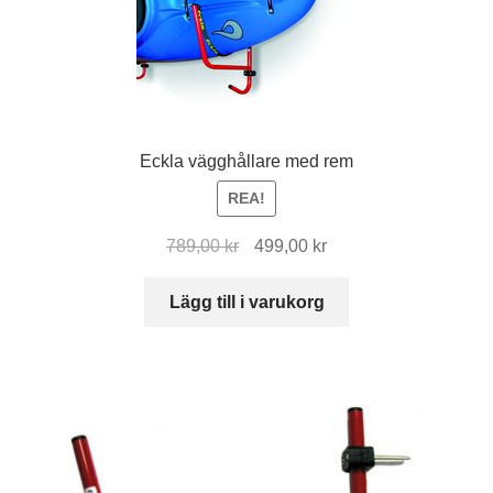
De
olika
alternativen
kan
väljas
på
Eckla vägghållare med rem
produktsidan
REA!
Det
Det
789,00
kr
499,00
kr
ursprungliga
nuvarande
priset
priset
Lägg till i varukorg
var:
är:
789,00 kr.
499,00 kr.