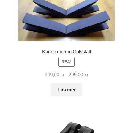
Kanotcentrum Golvställ
REA!
Det
Det
399,00
kr
299,00
kr
ursprungliga
nuvarande
priset
priset
Läs mer
var:
är:
399,00 kr.
299,00 kr.