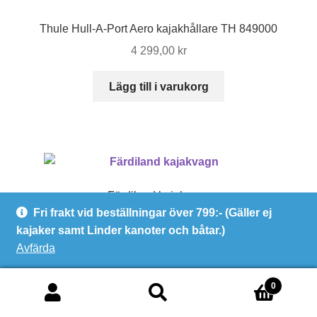
Thule Hull-A-Port Aero kajakhållare TH 849000
4 299,00
kr
Lägg till i varukorg
Färdiland kajakvagn
Fri frakt vid beställningar över 799:- (Gäller ej
Prisintervall:
750,00
kr
–
7 560,00
kr
kajaker samt Linder kanoter och båtar.)
750,00 kr
Den
Avfärda
till
Välj alternativ
här
7
produkten
0
560,00 kr
har
Sök
Sök
flera