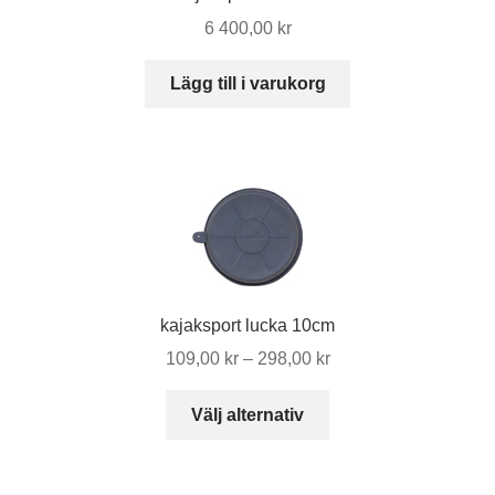
6 400,00
kr
Lägg till i varukorg
kajaksport lucka 10cm
Prisintervall:
109,00
kr
–
298,00
kr
109,00 kr
Den
till
Välj alternativ
här
298,00 kr
produkten
har