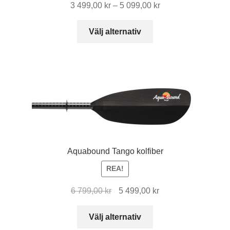
Prisintervall:
3 499,00
kr
–
5 099,00
kr
3
Den
499,00 kr
Välj alternativ
här
till
produkten
5
har
099,00 kr
flera
varianter.
De
olika
alternativen
kan
Aquabound Tango kolfiber
väljas
på
REA!
produktsidan
Det
Det
6 799,00
kr
5 499,00
kr
ursprungliga
nuvarande
Den
priset
priset
Välj alternativ
här
var:
är: