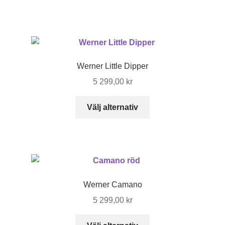
till
på
produkten
8
produktsidan
har
899,00 kr
flera
varianter.
De
Werner Little Dipper
olika
5 299,00
kr
alternativen
kan
Den
Välj alternativ
väljas
här
på
produkten
produktsidan
har
flera
varianter.
De
Werner Camano
olika
5 299,00
kr
alternativen
kan
Den