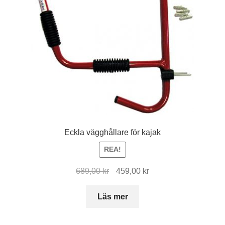
Eckla vägghållare för kajak
REA!
Det
Det
689,00
kr
459,00
kr
ursprungliga
nuvarande
priset
priset
Läs mer
var:
är:
689,00 kr.
459,00 kr.