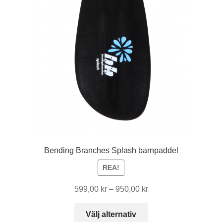
Bending Branches Splash barnpaddel
REA!
Prisintervall:
599,00
kr
–
950,00
kr
599,00 kr
Den
till
Välj alternativ
här