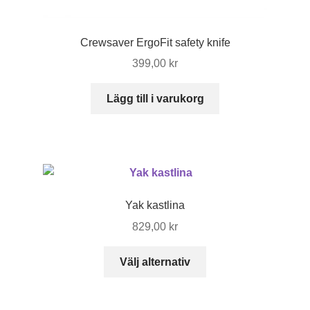
Crewsaver ErgoFit safety knife
399,00
kr
Lägg till i varukorg
Yak kastlina
829,00
kr
Den
Välj alternativ
här
produkten
har