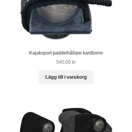
alternativen
kan
väljas
på
produktsidan
Kajaksport paddelhållare kardborre
540,00
kr
Lägg till i varukorg