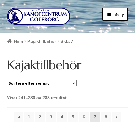
Hoppa
Hoppa
Meny
till
till
navigering
innehåll
Hem
Kajaktillbehör
Sida 7
Kajaktillbehör
Sortera
Visar 241–280 av 288 resultat
efter
senaste
1
2
3
4
5
6
7
8