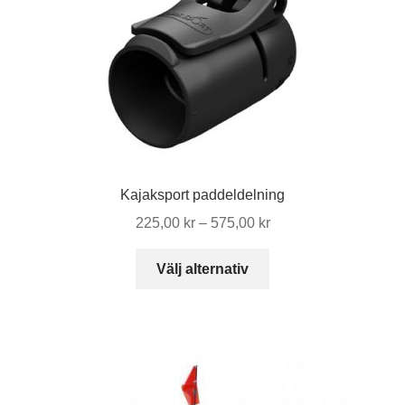
Kajaksport paddeldelning
Prisintervall:
225,00
kr
–
575,00
kr
225,00 kr
Den
till
Välj alternativ
här
575,00 kr
produkten
har
flera
varianter.
De