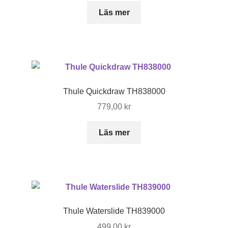
kan
Läs mer
väljas
på
produktsidan
Thule Quickdraw TH838000
779,00
kr
Läs mer
Thule Waterslide TH839000
499,00
kr