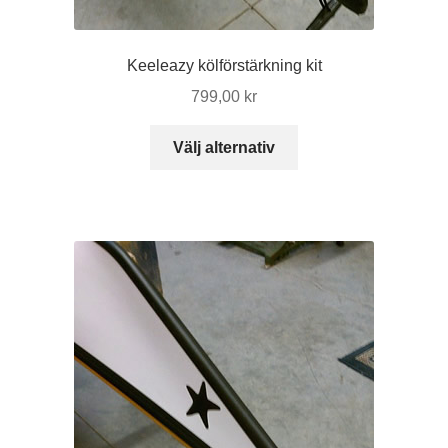
Keeleazy kölförstärkning kit
799,00
kr
Den
Välj alternativ
här
produkten
har
flera
varianter.
De
olika
alternativen
kan
väljas
på
produktsidan