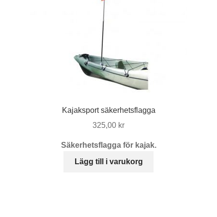
olika
alternativen
kan
väljas
på
produktsidan
Kajaksport säkerhetsflagga
325,00
kr
Säkerhetsflagga för kajak.
Lägg till i varukorg