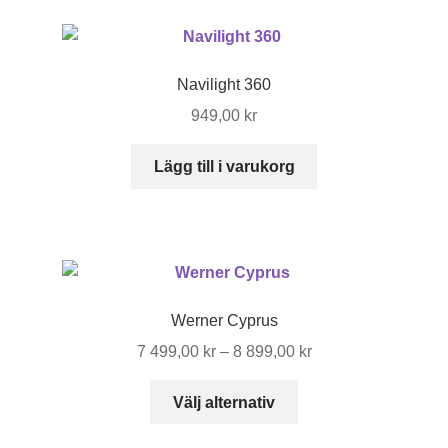
flera
varianter.
De
Navilight 360
olika
949,00
kr
alternativen
kan
Lägg till i varukorg
väljas
på
produktsidan
Werner Cyprus
Prisintervall:
7 499,00
kr
–
8 899,00
kr
7
Den
499,00 kr
Välj alternativ
här
till
produkten