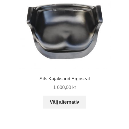
Sits Kajaksport Ergoseat
1 000,00
kr
Den
Välj alternativ
här
produkten
har
flera