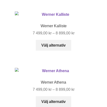
8
har
899,00 kr
flera
varianter.
De
Werner Kalliste
olika
Prisintervall:
7 499,00
kr
–
8 899,00
kr
alternativen
7
kan
Den
499,00 kr
Välj alternativ
väljas
här
till
på
produkten
8
produktsidan
har
899,00 kr
flera
varianter.
De
Werner Athena
olika
Prisintervall:
7 499,00
kr
–
8 899,00
kr
alternativen
7
kan
Den
499,00 kr
Välj alternativ
väljas
här