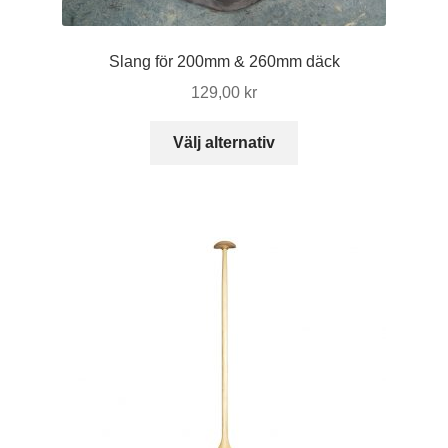
Slang för 200mm & 260mm däck
129,00
kr
Den
Välj alternativ
här
produkten
har
flera
varianter.
De
olika
alternativen
kan
väljas
på
produktsidan