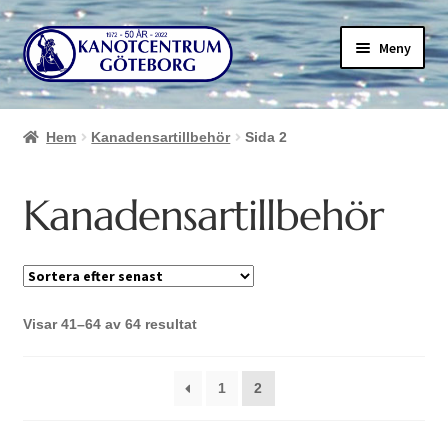
Hoppa
Hoppa
Meny
till
till
navigering
innehåll
Hem
Kanadensartillbehör
Sida 2
Kanadensartillbehör
Sortera
Visar 41–64 av 64 resultat
efter
senaste
1
2