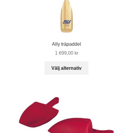
Ally träpaddel
1 699,00
kr
Den
Välj alternativ
här
produkten
har
flera
varianter.
De
olika
alternativen
kan