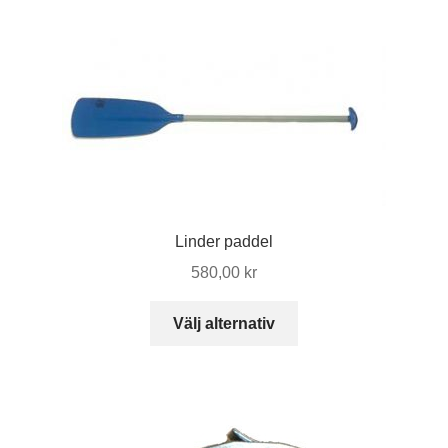
flera
varianter.
De
olika
alternativen
kan
väljas
på
produktsidan
Linder paddel
580,00
kr
Den
Välj alternativ
här
produkten
har
flera
varianter.