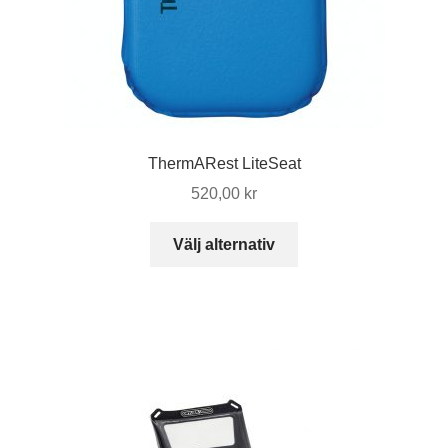
ThermARest LiteSeat
520,00
kr
Den
Välj alternativ
här
produkten
har
flera
varianter.
De
olika
alternativen