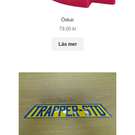
väljas
på
Öskar
produktsidan
79,00
kr
Läs mer