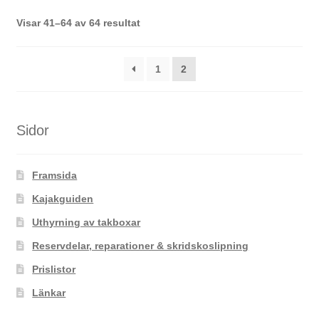
De
Sortera
Visar 41–64 av 64 resultat
olika
efter
alternativen
senaste
kan
1
2
väljas
på
produktsidan
Sidor
Framsida
Kajakguiden
Uthyrning av takboxar
Reservdelar, reparationer & skridskoslipning
Prislistor
Länkar