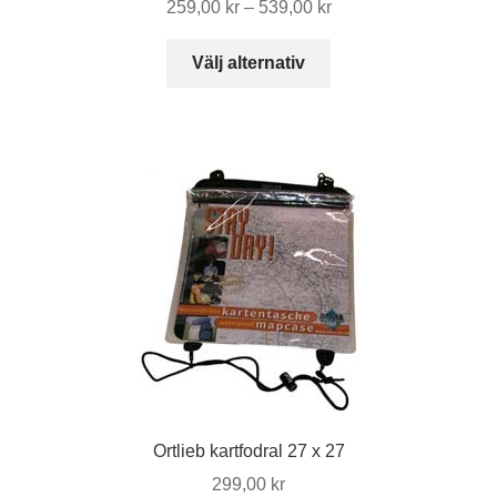
Prisintervall:
259,00
kr
–
539,00
kr
259,00 kr
Den
till
Välj alternativ
här
539,00 kr
produkten
har
flera
varianter.
De
olika
alternativen
kan
väljas
på
produktsidan
Ortlieb kartfodral 27 x 27
299,00
kr