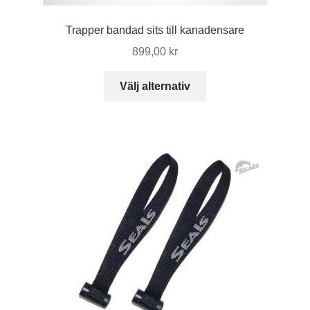
Trapper bandad sits till kanadensare
899,00
kr
Den
Välj alternativ
här
produkten
har
flera
varianter.
De
olika
alternativen
kan
väljas
på
produktsidan