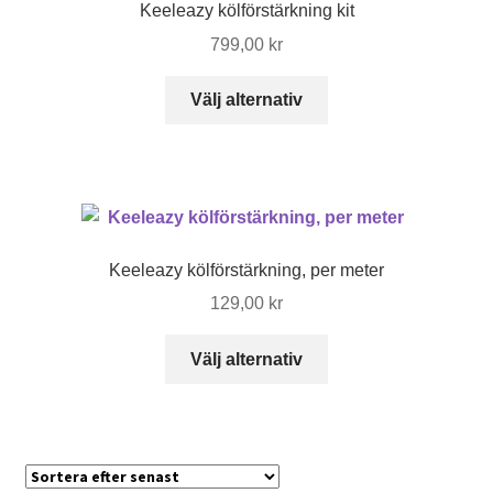
Keeleazy kölförstärkning kit
799,00
kr
Den
Välj alternativ
här
produkten
har
flera
varianter.
De
Keeleazy kölförstärkning, per meter
olika
129,00
kr
alternativen
kan
Den
Välj alternativ
väljas
här
på
produkten
produktsidan
har
flera
varianter.