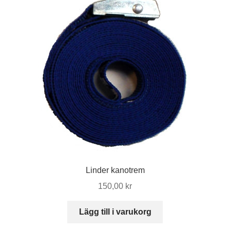
De
olika
alternativen
kan
väljas
på
produktsidan
Linder kanotrem
150,00
kr
Lägg till i varukorg