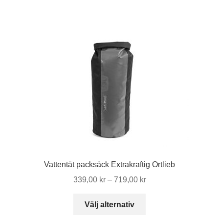
De
olika
alternativen
kan
väljas
på
produktsidan
Vattentät packsäck Extrakraftig Ortlieb
Prisintervall:
339,00
kr
–
719,00
kr
339,00 kr
Den
till
Välj alternativ
här
719,00 kr