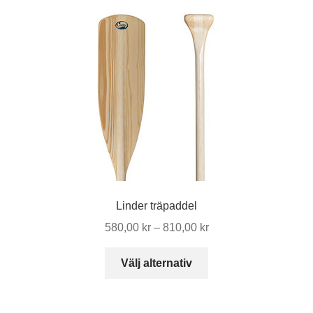
Linder träpaddel
Prisintervall:
580,00
kr
–
810,00
kr
580,00 kr
Den
till
Välj alternativ
här
810,00 kr
produkten
har