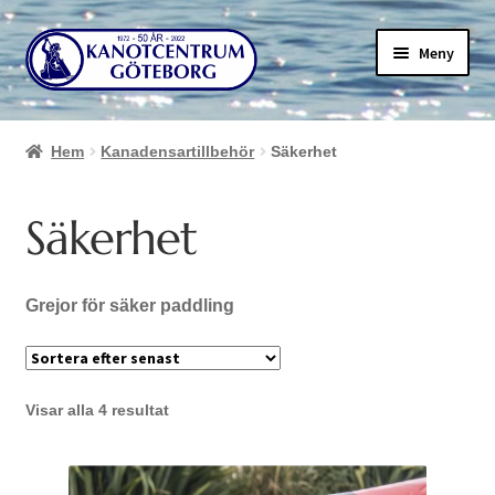
Hoppa
Hoppa
Meny
till
till
navigering
innehåll
Hem
Kanadensartillbehör
Säkerhet
Säkerhet
Grejor för säker paddling
Sortera
Visar alla 4 resultat
efter
senaste