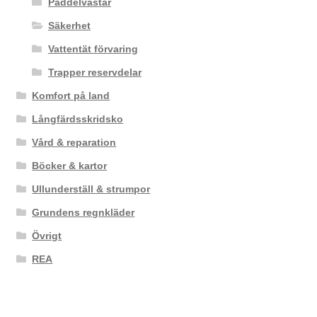
Paddelvästar
Säkerhet
Vattentät förvaring
Trapper reservdelar
Komfort på land
Långfärdsskridsko
Vård & reparation
Böcker & kartor
Ullunderställ & strumpor
Grundens regnkläder
Övrigt
REA