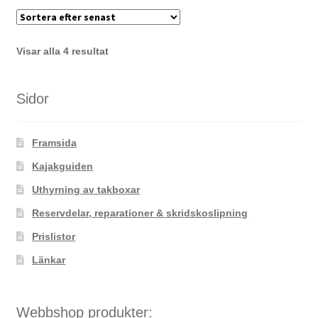
Sortera
Visar alla 4 resultat
efter
senaste
Sidor
Framsida
Kajakguiden
Uthyrning av takboxar
Reservdelar, reparationer & skridskoslipning
Prislistor
Länkar
Webbshop produkter: