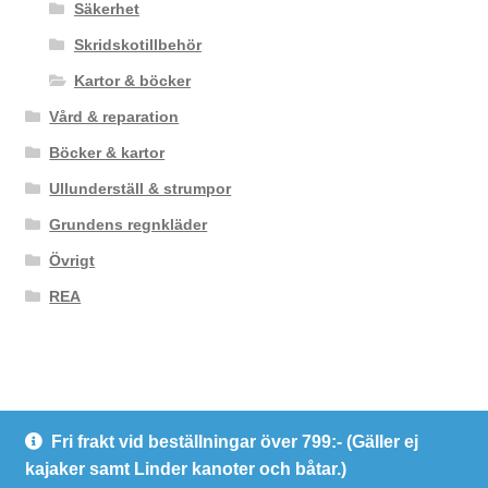
Säkerhet
Skridskotillbehör
Kartor & böcker
Vård & reparation
Böcker & kartor
Ullunderställ & strumpor
Grundens regnkläder
Övrigt
REA
Fri frakt vid beställningar över 799:- (Gäller ej
© Kanotcentrum Göteborg AB
kajaker samt Linder kanoter och båtar.)
Integritetspolicy