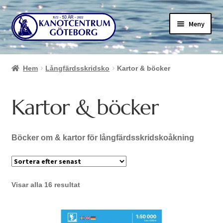
Hoppa
Hoppa
Meny
till
till
navigering
innehåll
Hem
Långfärdsskridsko
Kartor & böcker
Kartor & böcker
Böcker om & kartor för långfärdsskridskoåkning
Sortera
Visar alla 16 resultat
efter
senaste