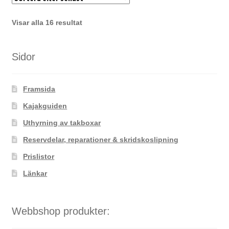
Sortera
Visar alla 16 resultat
efter
senaste
Sidor
Framsida
Kajakguiden
Uthyrning av takboxar
Reservdelar, reparationer & skridskoslipning
Prislistor
Länkar
Webbshop produkter: