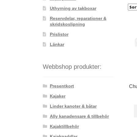
Uthyrning av takboxar
Reservdelar, reparationer &
skridskoslipning
Prislistor
Länkar
Webbshop produkter:
Presentkort
Chu
Kajaker
Linder kanoter & båtar
Ally kanadensare & tillbehör
Kajaktillbehör
Kajakpaddlar