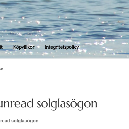
it
Köpvillkor
Integritetspolicy
on
unread solglasögon
read solglasögon