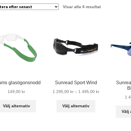
Sortera
Visar alla 4 resultat
efter
senaste
ms glasögonsnodd
Sunread Sport Wind
Sunrea
B
Prisintervall:
149,00
kr
1 295,00
kr
–
1 495,00
kr
1 
1
Den
Den
295,00 kr
Välj alternativ
Välj alternativ
här
här
Välj 
till
produkten
produkten
1
har
har
495,00 kr