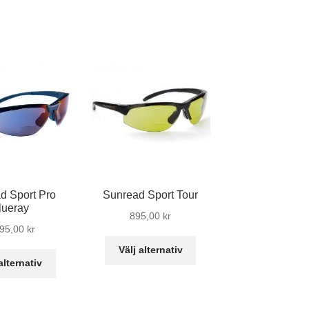
d Sport Pro
Sunread Sport Tour
lueray
895,00
kr
495,00
kr
Den
Välj alternativ
Den
här
alternativ
här
produkten
produkten
har
har