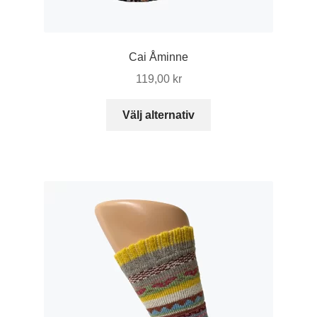
Cai Åminne
119,00
kr
Den
Välj alternativ
här
produkten
har
flera
varianter.
De
olika
alternativen
kan
väljas
på