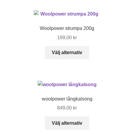
har
flera
varianter.
De
Woolpower strumpa 200g
olika
189,00
kr
alternativen
kan
Den
Välj alternativ
väljas
här
på
produkten
produktsidan
har
flera
varianter.
De
woolpower långkalsong
olika
849,00
kr
alternativen
kan
Den
Välj alternativ
väljas
här
på