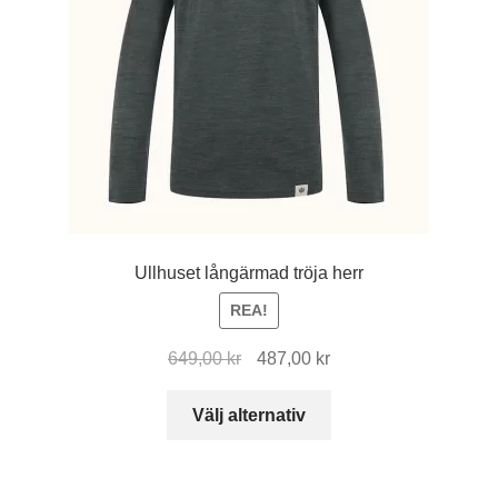
kan
väljas
på
produktsidan
Ullhuset långärmad tröja herr
REA!
Det
Det
649,00
kr
487,00
kr
ursprungliga
nuvarande
Den
priset
priset
Välj alternativ
här
var:
är:
produkten
649,00 kr.
487,00 kr.
har