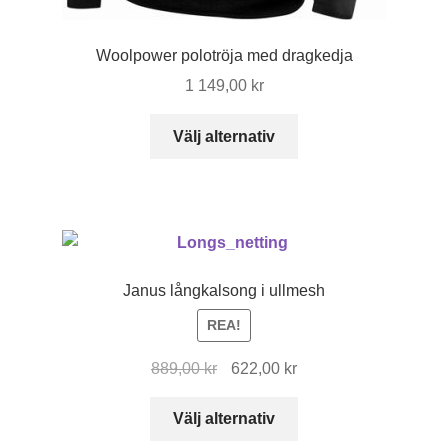
Woolpower polotröja med dragkedja
1 149,00
kr
Den
Välj alternativ
här
produkten
har
flera
varianter.
De
Janus långkalsong i ullmesh
olika
REA!
alternativen
kan
Det
Det
889,00
kr
622,00
kr
väljas
ursprungliga
nuvarande
på
Den
priset
priset
Välj alternativ
produktsidan
här
var:
är: