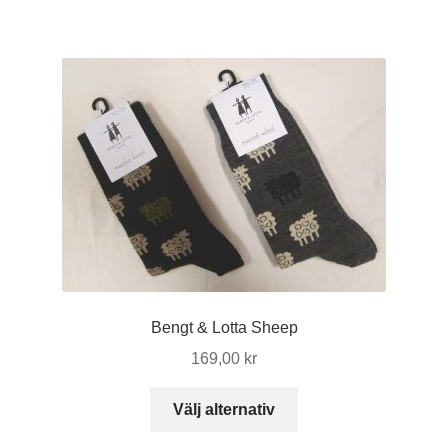
produkten
har
flera
varianter.
De
olika
alternativen
kan
väljas
på
produktsidan
Bengt & Lotta Sheep
169,00
kr
Den
Välj alternativ
här