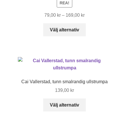
REA!
Prisintervall:
79,00
kr
–
169,00
kr
79,00 kr
Den
till
Välj alternativ
här
169,00 kr
produkten
har
flera
varianter.
De
olika
Cai Vallerstad, tunn smalrandig ullstrumpa
alternativen
139,00
kr
kan
väljas
Den
Välj alternativ
på
här
produktsidan
produkten
har