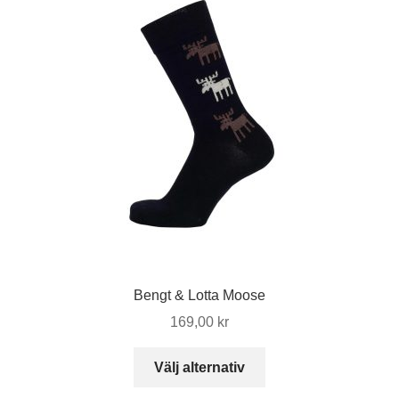
De
olika
alternativen
kan
väljas
på
produktsidan
Bengt & Lotta Moose
169,00
kr
Den
Välj alternativ
här