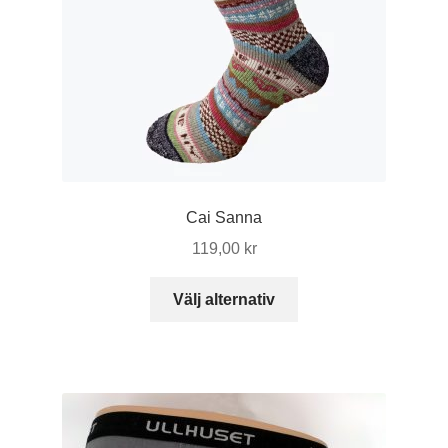
produktsidan
Cai Sanna
119,00
kr
Den
Välj alternativ
här
produkten
har
flera
varianter.
De