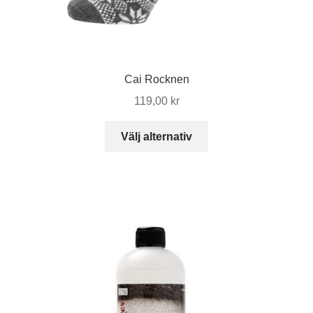
Cai Rocknen
119,00
kr
Den
Välj alternativ
här
produkten
har
flera
varianter.
De
olika
alternativen
kan
väljas