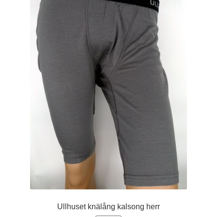
olika
alternativen
kan
väljas
på
produktsidan
Ullhuset knälång kalsong herr