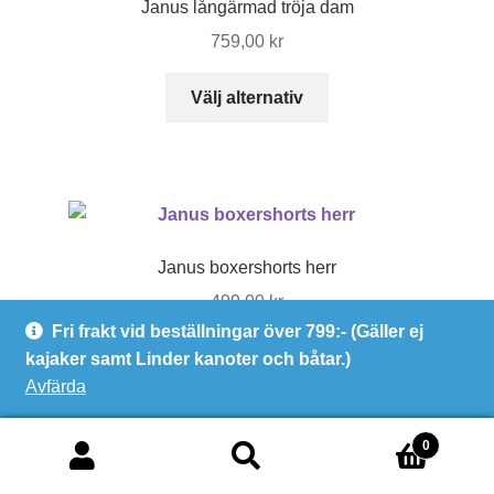
Janus långärmad tröja dam
olika
759,00
kr
alternativen
kan
Den
Välj alternativ
väljas
här
på
produkten
produktsidan
har
flera
varianter.
De
Janus boxershorts herr
olika
499,00
kr
alternativen
Fri frakt vid beställningar över 799:- (Gäller ej
kan
Den
Välj alternativ
kajaker samt Linder kanoter och båtar.)
väljas
här
Avfärda
på
produkten
produktsidan
har
0
flera
Sök
Sök
varianter.