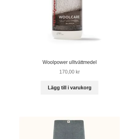
på
produktsidan
Woolpower ulltvättmedel
170,00
kr
Lägg till i varukorg