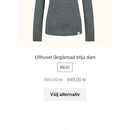
på
produktsidan
Ullhuset långärmad tröja dam
REA!
Det
Det
599,00
kr
449,00
kr
ursprungliga
nuvarande
Den
priset
priset
Välj alternativ
här
var:
är:
produkten
599,00 kr.
449,00 kr.
har
flera
varianter.