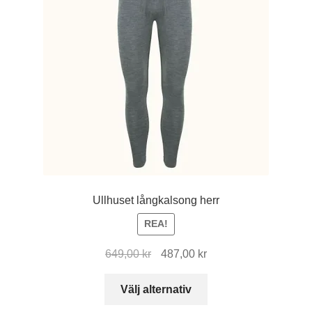
Ullhuset långkalsong herr
REA!
Det
Det
649,00
kr
487,00
kr
ursprungliga
nuvarande
Den
priset
priset
Välj alternativ
här
var:
är: