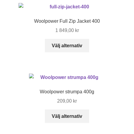
flera
varianter.
De
Woolpower Full Zip Jacket 400
olika
1 849,00
kr
alternativen
kan
Den
Välj alternativ
väljas
här
på
produkten
produktsidan
har
flera
varianter.
De
Woolpower strumpa 400g
olika
209,00
kr
alternativen
kan
Den
Välj alternativ
väljas
här
på
produkten
produktsidan