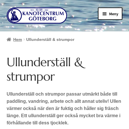
Hoppa
Hoppa
Meny
till
till
navigering
innehåll
Hem
Ullunderställ & strumpor
Ullunderställ &
strumpor
Ullunderställ och strumpor passar utmärkt både till
paddling, vandring, arbete och allt annat uteliv! Ullen
värmer också när den är fuktig och håller sig fräsch
länge. Ett ullunderställ ger också mycket bra värme i
förhållande till dess tjocklek.