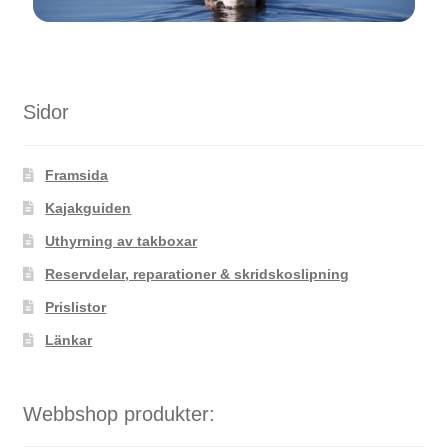
Sidor
Framsida
Kajakguiden
Uthyrning av takboxar
Reservdelar, reparationer & skridskoslipning
Prislistor
Länkar
Webbshop produkter: