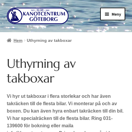
Hoppa
Hoppa
Meny
till
till
navigering
innehåll
Hem
Uthyrning av takboxar
Uthyrning av
takboxar
Vi hyr ut takboxar i flera storlekar och har även
takräcken till de flesta bilar. Vi monterar på och av
boxen. Du kan även hyra enbart takräcken till din bil.
Vi har specialräcken till de flesta bilar. Ring 031-
139600 för bokning eller maila