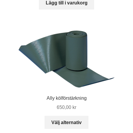
Lägg till i varukorg
Ally kölförstärkning
650,00
kr
Den
Välj alternativ
här