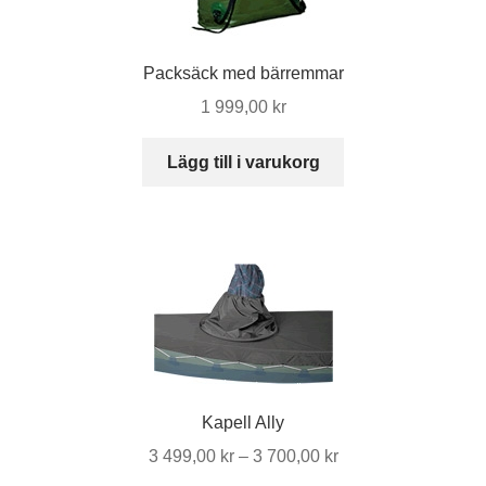
produktsidan
Packsäck med bärremmar
1 999,00
kr
Lägg till i varukorg
Kapell Ally
Prisintervall:
3 499,00
kr
–
3 700,00
kr
3