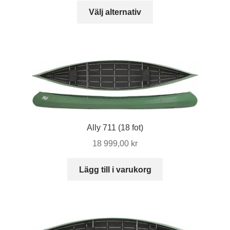
Den
499,00 kr
Välj alternativ
här
till
produkten
3
har
700,00 kr
flera
varianter.
De
olika
alternativen
kan
Ally 711 (18 fot)
väljas
18 999,00
kr
på
produktsidan
Lägg till i varukorg