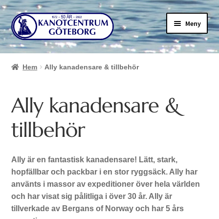
Hoppa
Hoppa
Meny
till
till
navigering
innehåll
Hem
Ally kanadensare & tillbehör
Ally kanadensare &
tillbehör
Ally är en fantastisk kanadensare! Lätt, stark,
hopfällbar och packbar i en stor ryggsäck. Ally har
använts i massor av expeditioner över hela världen
och har visat sig pålitliga i över 30 år. Ally är
tillverkade av Bergans of Norway och har 5 års