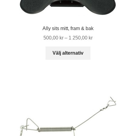
kan
väljas
på
Ally sits mitt, fram & bak
produktsidan
Prisintervall:
500,00
kr
–
1 250,00
kr
500,00 kr
Den
till
Välj alternativ
här
1
produkten
250,00 kr
har
flera
varianter.
De
olika
alternativen
kan
väljas
på