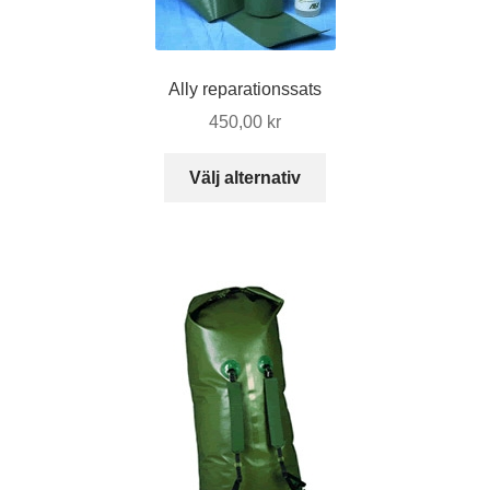
Ally reparationssats
450,00
kr
Den
Välj alternativ
här
produkten
har
flera
varianter.
De
olika
alternativen
kan
väljas
på