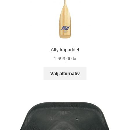
Ally träpaddel
1 699,00
kr
Den
Välj alternativ
här
produkten
har
flera
varianter.
De
olika
alternativen