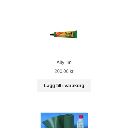
produkten
har
flera
varianter.
De
olika
alternativen
kan
väljas
Ally lim
på
200,00
kr
produktsidan
Lägg till i varukorg