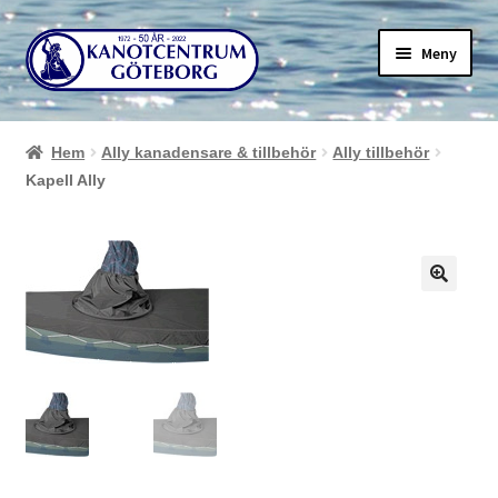
Hoppa
Hoppa
Meny
till
till
navigering
innehåll
Hem
Ally kanadensare & tillbehör
Ally tillbehör
Kapell Ally