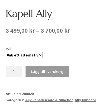
Kapell Ally
Prisintervall:
3 499,00
kr
–
3 700,00
kr
3
499,00 kr
till
Val
3
700,00 kr
Kapell
Lägg till i varukorg
Ally
mängd
Artikelnr:
200020
Kategorier:
Ally kanadensare & tillbehör
,
Ally tillbehör