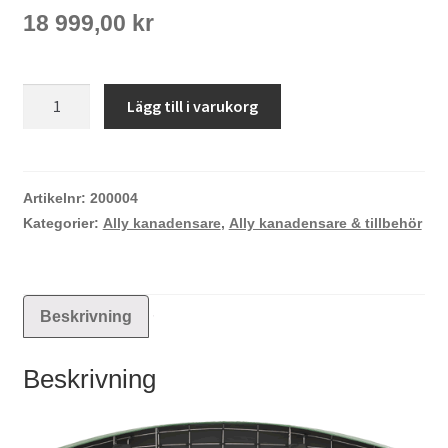
18 999,00
kr
Ally
Lägg till i varukorg
711
(18
fot)
mängd
Artikelnr:
200004
Kategorier:
Ally kanadensare
,
Ally kanadensare & tillbehör
Beskrivning
Beskrivning