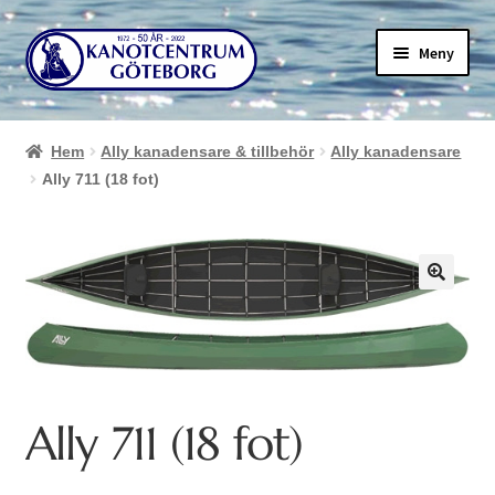
Hoppa
Hoppa
Meny
till
till
navigering
innehåll
Hem
Ally kanadensare & tillbehör
Ally kanadensare
Ally 711 (18 fot)
Ally 711 (18 fot)