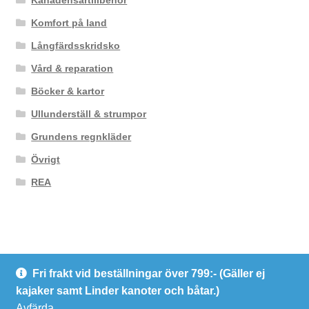
Komfort på land
Långfärdsskridsko
Vård & reparation
Böcker & kartor
Ullunderställ & strumpor
Grundens regnkläder
Övrigt
REA
Fri frakt vid beställningar över 799:- (Gäller ej
© Kanotcentrum Göteborg AB
kajaker samt Linder kanoter och båtar.)
Integritetspolicy
Avfärda