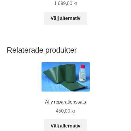
1 699,00
kr
Den
Välj alternativ
här
produkten
har
flera
Relaterade produkter
varianter.
De
olika
alternativen
kan
väljas
på
Ally reparationssats
produktsidan
450,00
kr
Den
Välj alternativ
här