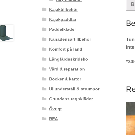
B
Kajaktillbehör
Kajakpaddlar
Be
Paddelkläder
Kanadensartillbehör
Tunn
inte
Komfort på land
Långfärdsskridsko
*34
Vård & reparation
Böcker & kartor
Re
Ullunderställ & strumpor
Grundens regnkläder
Övrigt
REA