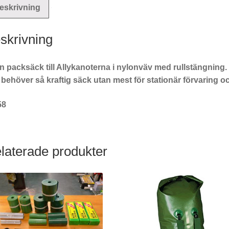
eskrivning
skrivning
 packsäck till Allykanoterna i nylonväv med rullstängning. P
 behöver så kraftig säck utan mest för stationär förvaring och
58
laterade produkter