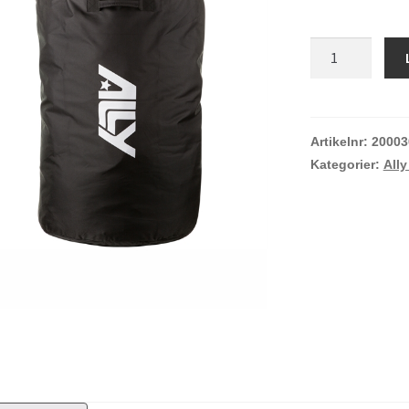
Ally
packsäck
mängd
Artikelnr:
20003
Kategorier:
Ally