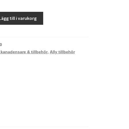
Lägg till i varukorg
0
 kanadensare & tillbehör
,
Ally tillbehör