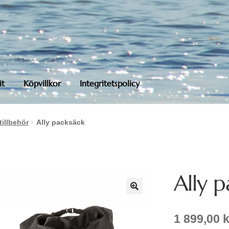
it
Köpvillkor
Integritetspolicy
tillbehör
Ally packsäck
Ally 
1 899,00
k