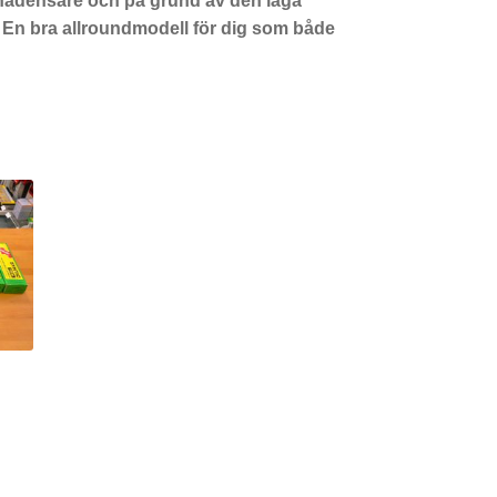
anadensare och på grund av den låga
r. En bra allroundmodell för dig som både