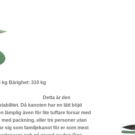
 cm Vikt: 18 kg Bärighet: 310 kg
r den
abilitet. Då kanoten har en lätt böjd
n lämplig även för lite tuffare forsar med
 med packning, eller tre personer utan
r sig som familjekanot för er som mest