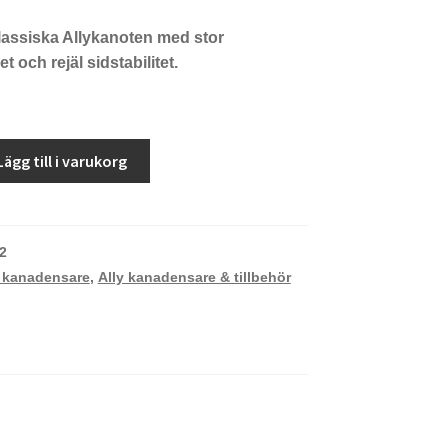
lassiska Allykanoten med stor
 och rejäl sidstabilitet.
Lägg till i varukorg
2
y kanadensare
,
Ally kanadensare & tillbehör