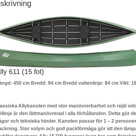
skrivning
lly 611 (15 fot)
ängd: 450 cm Bredd: 94 cm Bredd vattenlinje: 84
Detta ä
lassiska Allykanoten med stor manövrerbarhet och rejäl sidst
llinje är den lättmanövrerad i alla förhållanden. Detta gör de
ågor och tekniska hinder. Kanoten passar för 1 – 2 personer
ackning. Stor volym och god packförmåga gör att den lämpa