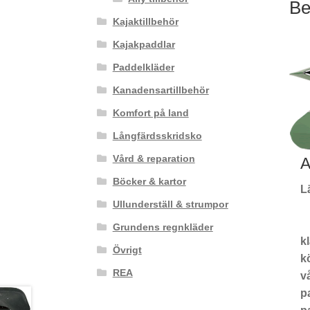
Be
Kajaktillbehör
Kajakpaddlar
Paddelkläder
Kanadensartillbehör
Komfort på land
Långfärdsskridsko
Vård & reparation
A
Böcker & kartor
L
Ullunderställ & strumpor
Grundens regnkläder
k
Övrigt
kö
REA
v
p