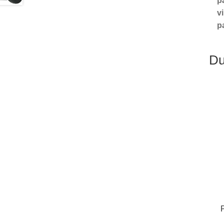
p
v
pa
Du