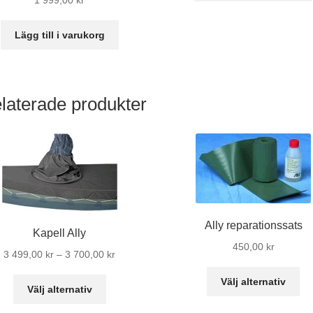
1 999,00
kr
Lägg till i varukorg
laterade produkter
Ally reparationssats
Kapell Ally
450,00
kr
Prisintervall:
3 499,00
kr
–
3 700,00
kr
3
De
Välj alternativ
Den
499,00 kr
Välj alternativ
hä
här
till
pr