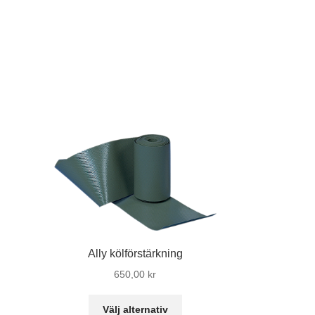
Ally kölförstärkning
650,00
kr
n
r
Den
Välj alternativ
odukten