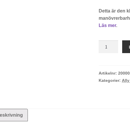
Detta är den k
manövrerbarhet
Läs mer
.
Ally
611
(15
fot)
mängd
Artikelnr:
20000
Kategorier:
All
eskrivning