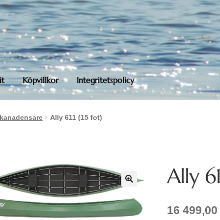
it
Köpvillkor
Integritetspolicy
 kanadensare
Ally 611 (15 fot)
Ally 61
16 499,0