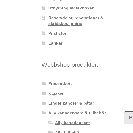
Uthyrning av takboxar
Reservdelar, reparationer &
skridskoslipning
Prislistor
Länkar
Webbshop produkter:
Presentkort
Kajaker
Linder kanoter & båtar
Ally kanadensare & tillbehör
B
Ally kanadensare
Ally tillbehör