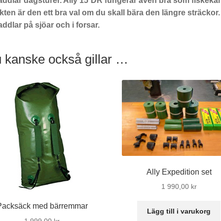
addlar dagsturer. Ally 15´DR fungerar även bra som fiskek
ikten är den ett bra val om du skall bära den längre sträcko
ddlar på sjöar och i forsar.
 kanske också gillar …
Ally Expedition set
1 990,00
kr
Packsäck med bärremmar
Lägg till i varukorg