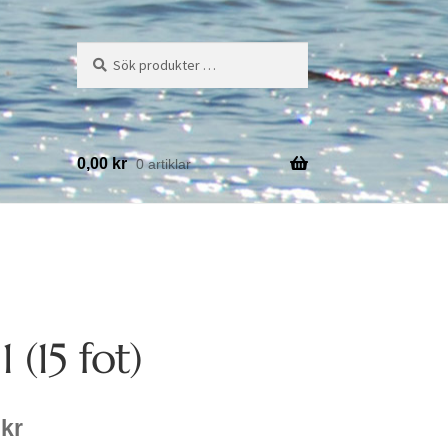
Sök
Sök
efter:
0,00
kr
0 artiklar
1 (15 fot)
0
kr