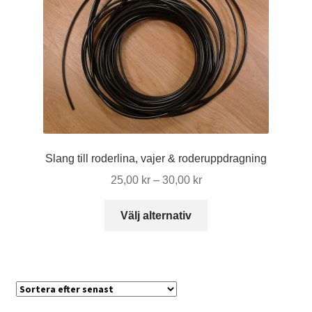
Slang till roderlina, vajer & roderuppdragning
Prisintervall:
25,00
kr
–
30,00
kr
25,00 kr
Den
till
Välj alternativ
här
30,00 kr
produkten
har
flera
varianter.