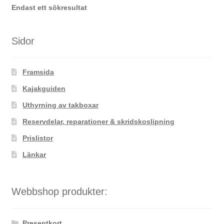
De
Endast ett sökresultat
olika
alternativen
kan
Sidor
väljas
på
Framsida
produktsidan
Kajakguiden
Uthyrning av takboxar
Reservdelar, reparationer & skridskoslipning
Prislistor
Länkar
Webbshop produkter:
Presentkort