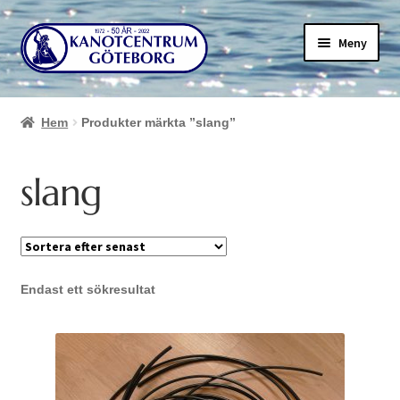
Hoppa
Hoppa
Meny
till
till
navigering
innehåll
Hem
Produkter märkta ”slang”
slang
Endast ett sökresultat