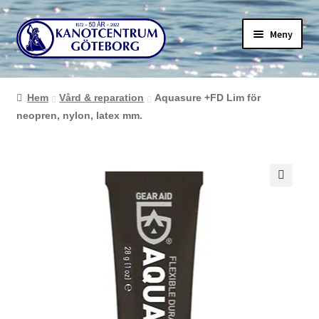
Hoppa
Hoppa
Meny
till
till
navigering
innehåll
Hem
Vård & reparation
Aquasure +FD Lim för
neopren, nylon, latex mm.
🔍