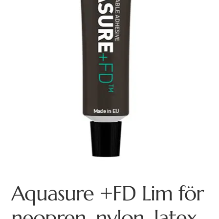
Aquasure +FD Lim för
neopren, nylon, latex