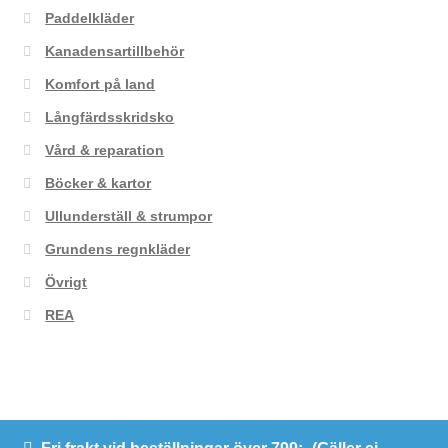
Paddelkläder
Kanadensartillbehör
Komfort på land
Långfärdsskridsko
Vård & reparation
Böcker & kartor
Ullunderställ & strumpor
Grundens regnkläder
Övrigt
REA