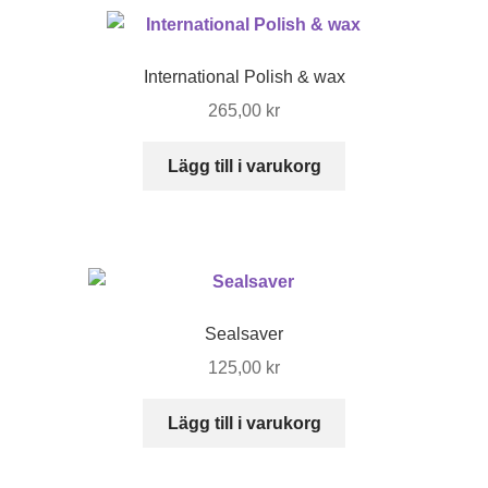
flera
varianter.
De
International Polish & wax
olika
265,00
kr
alternativen
kan
Lägg till i varukorg
väljas
på
produktsidan
Sealsaver
125,00
kr
Lägg till i varukorg