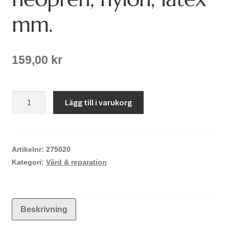
mm.
159,00
kr
Aquasure
Lägg till i varukorg
+FD
Lim
för
neopren,
Artikelnr:
275020
nylon,
Kategori:
Vård & reparation
latex
mm.
mängd
Beskrivning