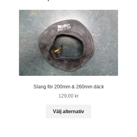
Slang för 200mm & 260mm däck
129,00
kr
Den
Välj alternativ
här
produkten
har