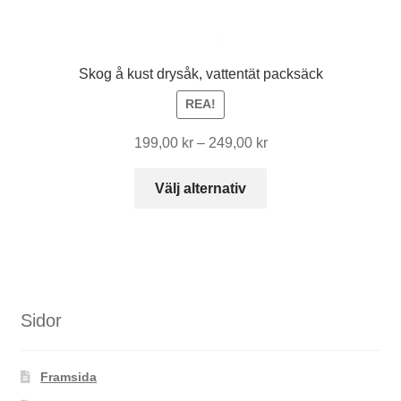
Skog å kust drysåk, vattentät packsäck
REA!
Prisintervall:
199,00
kr
–
249,00
kr
199,00 kr
Den
till
Välj alternativ
här
249,00 kr
produkten
har
flera
varianter.
De
Sidor
olika
alternativen
Framsida
kan