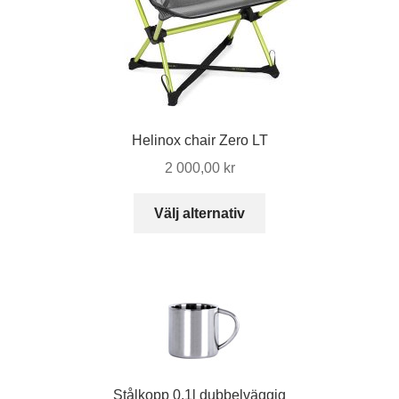
Helinox chair Zero LT
2 000,00
kr
Den
Välj alternativ
här
produkten
har
flera
varianter.
De
olika
alternativen
Stålkopp 0,1l dubbelväggig