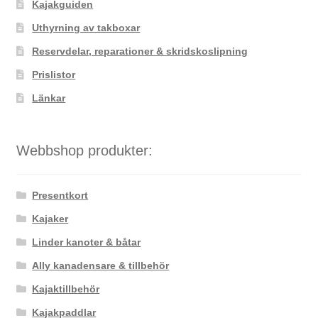
väljas
Kajakguiden
på
Uthyrning av takboxar
produktsidan
Reservdelar, reparationer & skridskoslipning
Prislistor
Länkar
Webbshop produkter:
Presentkort
Kajaker
Linder kanoter & båtar
Ally kanadensare & tillbehör
Kajaktillbehör
Kajakpaddlar