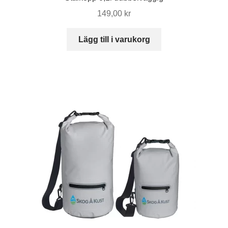
kan
149,00
kr
väljas
på
Lägg till i varukorg
produktsidan