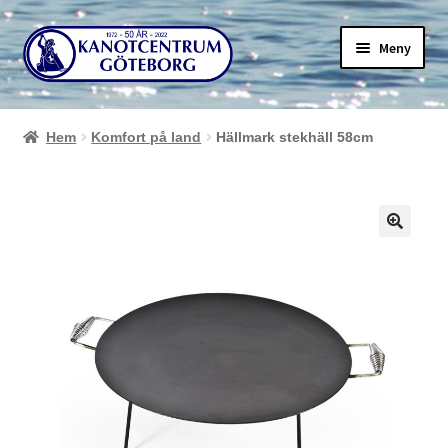
Hoppa
Hoppa
Meny
till
till
navigering
innehåll
Hem
Komfort på land
Hällmark stekhäll 58cm