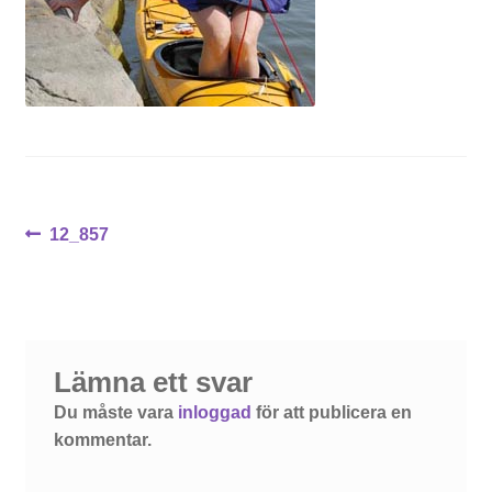
Inläggsnavigering
Föregående
12_857
inlägg:
Lämna ett svar
Du måste vara
inloggad
för att publicera en
kommentar.