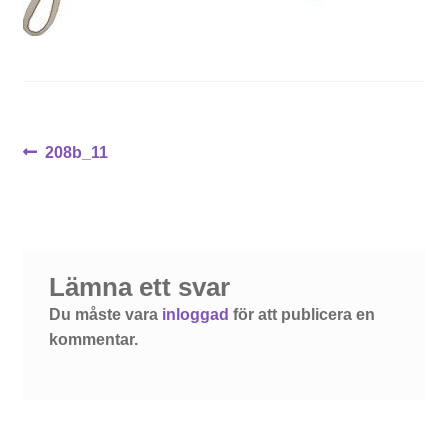
Inläggsnavigering
Föregående
208b_11
inlägg:
Lämna ett svar
Du måste vara
inloggad
för att publicera en
kommentar.