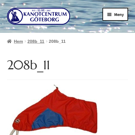
Hoppa
Hoppa
Meny
till
till
navigering
innehåll
Hem
208b_11
208b_11
208b_11