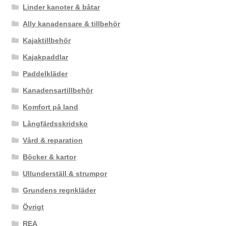
Linder kanoter & båtar
Ally kanadensare & tillbehör
Kajaktillbehör
Kajakpaddlar
Paddelkläder
Kanadensartillbehör
Komfort på land
Långfärdsskridsko
Vård & reparation
Böcker & kartor
Ullunderställ & strumpor
Grundens regnkläder
Övrigt
REA