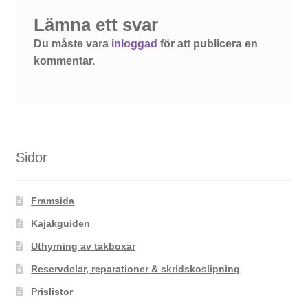
Lämna ett svar
Du måste vara
inloggad
för att publicera en
kommentar.
Sidor
Framsida
Kajakguiden
Uthyrning av takboxar
Reservdelar, reparationer & skridskoslipning
Prislistor