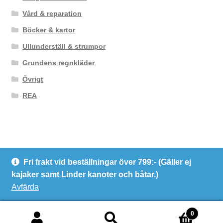
Vård & reparation
Böcker & kartor
Ullunderställ & strumpor
Grundens regnkläder
Övrigt
REA
Fri frakt vid beställningar över 799:- (Gäller ej
© Kanotcentrum Göteborg AB
kajaker samt Linder kanoter och båtar.)
Integritetspolicy
Avfärda
0