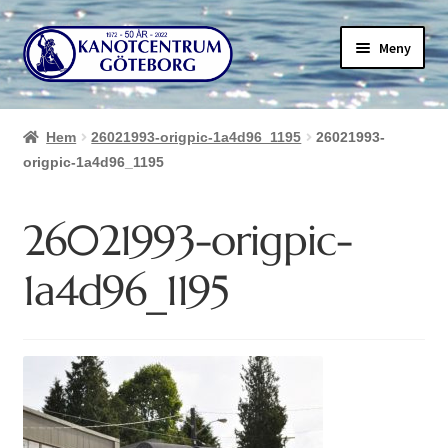
Hoppa
Hoppa
Meny
till
till
navigering
innehåll
Hem
26021993-origpic-1a4d96_1195
26021993-
origpic-1a4d96_1195
26021993-origpic-
1a4d96_1195