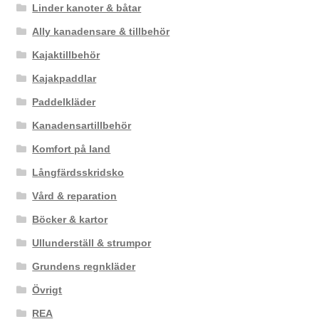
Linder kanoter & båtar
Ally kanadensare & tillbehör
Kajaktillbehör
Kajakpaddlar
Paddelkläder
Kanadensartillbehör
Komfort på land
Långfärdsskridsko
Vård & reparation
Böcker & kartor
Ullunderställ & strumpor
Grundens regnkläder
Övrigt
REA