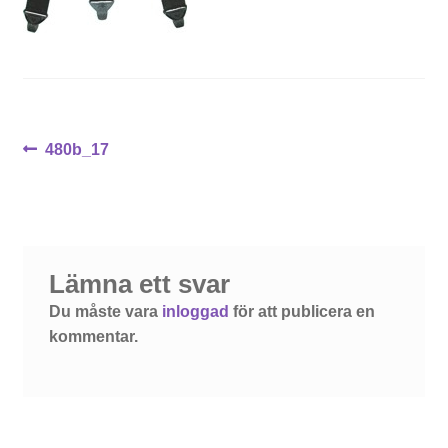
Inläggsnavigering
Föregående
480b_17
inlägg:
Lämna ett svar
Du måste vara
inloggad
för att publicera en
kommentar.