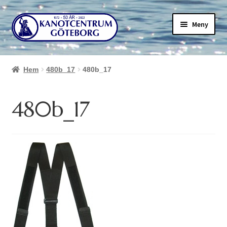
Hoppa
Hoppa
Meny
till
till
navigering
innehåll
Hem
480b_17
480b_17
480b_17