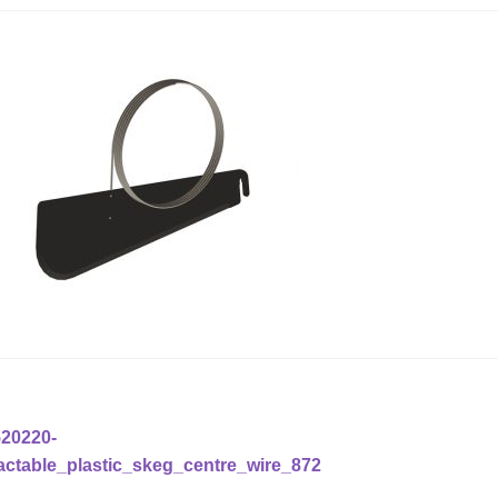
läggsnavigering
Föregående
520220-
nlägg:
ractable_plastic_skeg_centre_wire_872