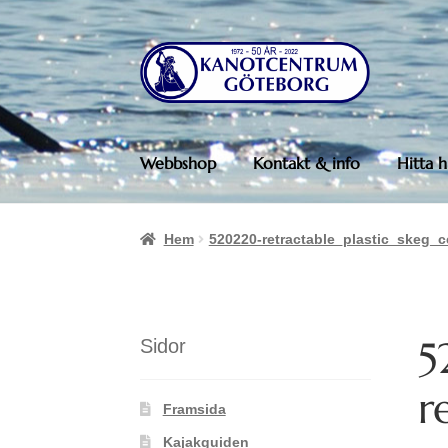
Hoppa
Hoppa
till
till
navigering
innehåll
Webbshop
Kontakt & info
Hitta h
Hem
520220-retractable_plastic_skeg_c
5
Sidor
r
Framsida
Kajakguiden