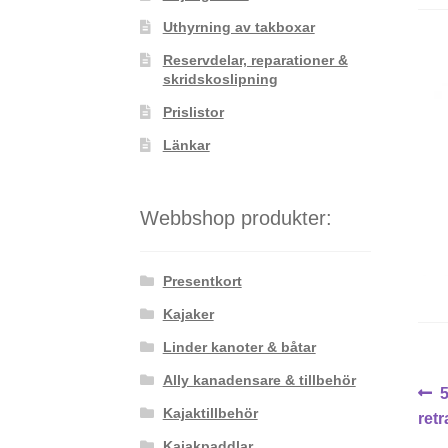
Uthyrning av takboxar
Reservdelar, reparationer &
skridskoslipning
Prislistor
Länkar
Webbshop produkter:
Presentkort
Kajaker
Linder kanoter & båtar
Ally kanadensare & tillbehör
In
Kajaktillbehör
i
ret
Kajakpaddlar