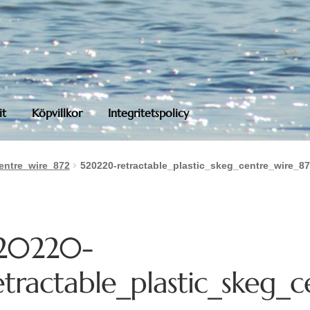
it
Köpvillkor
Integritetspolicy
entre_wire_872
520220-retractable_plastic_skeg_centre_wire_8
20220-
etractable_plastic_skeg_