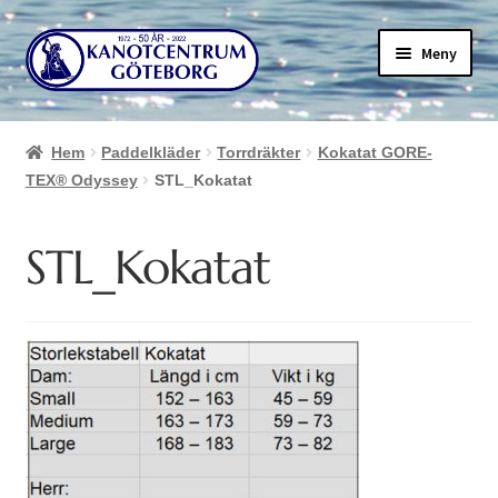
Hoppa
Hoppa
Meny
till
till
navigering
innehåll
Hem
Paddelkläder
Torrdräkter
Kokatat GORE-
TEX® Odyssey
STL_Kokatat
STL_Kokatat