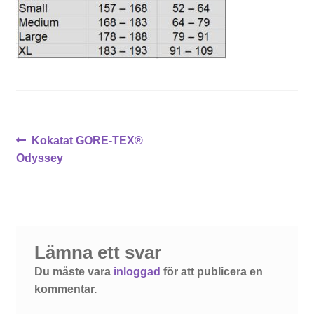
Inläggsnavigering
Föregående
Kokatat GORE-TEX®
inlägg:
Odyssey
Lämna ett svar
Du måste vara
inloggad
för att publicera en
kommentar.