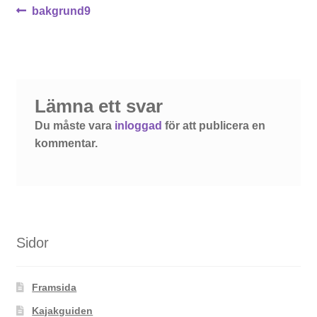
Inläggsnavigering
Föregående
bakgrund9
inlägg:
Lämna ett svar
Du måste vara
inloggad
för att publicera en
kommentar.
Sidor
Framsida
Kajakguiden