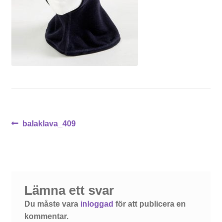
Inläggsnavigering
Föregående
balaklava_409
inlägg:
Lämna ett svar
Du måste vara
inloggad
för att publicera en
kommentar.