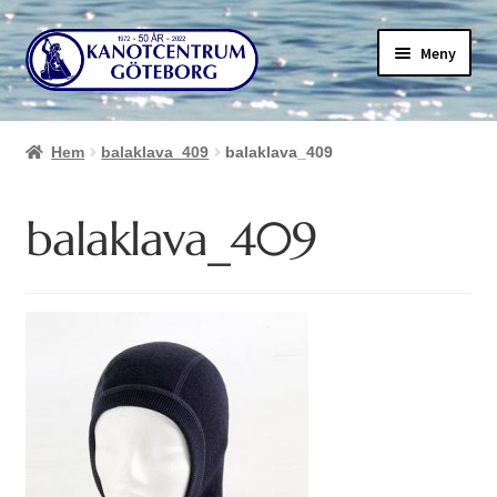
Hoppa
Hoppa
Meny
till
till
navigering
innehåll
Hem
balaklava_409
balaklava_409
balaklava_409