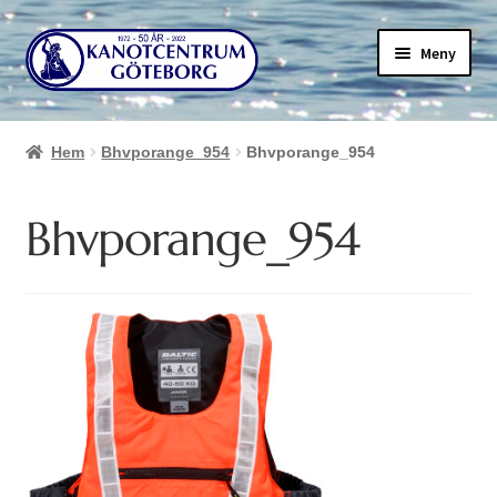
Hoppa
Hoppa
Meny
till
till
navigering
innehåll
Hem
Bhvporange_954
Bhvporange_954
Bhvporange_954