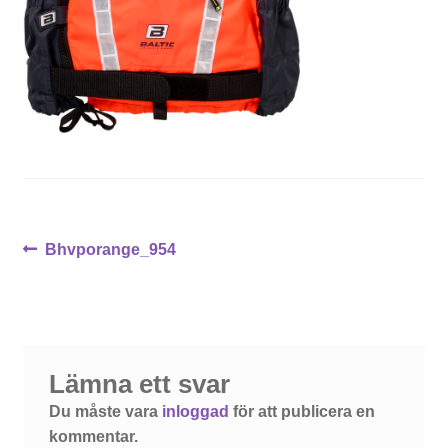
Inläggsnavigering
Föregående
Bhvporange_954
inlägg:
Lämna ett svar
Du måste vara
inloggad
för att publicera en
kommentar.