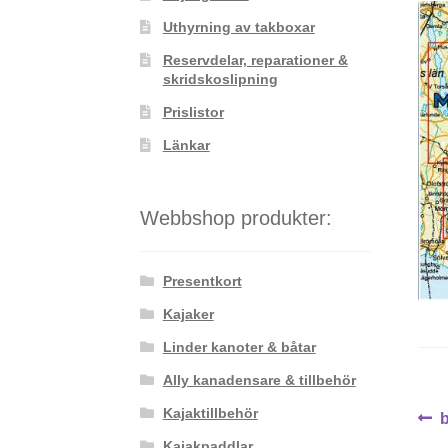
Uthyrning av takboxar
Reservdelar, reparationer &
skridskoslipning
Prislistor
Länkar
Webbshop produkter:
Presentkort
Kajaker
Linder kanoter & båtar
Ally kanadensare & tillbehör
Kajaktillbehör
In
i
Kajakpaddlar