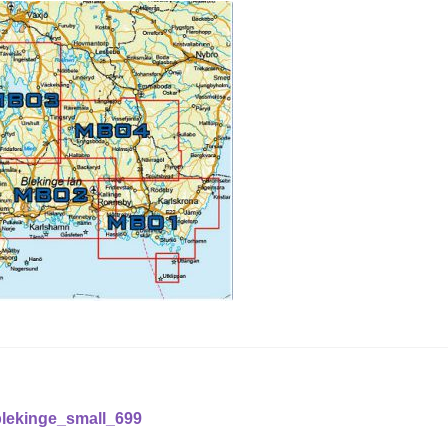
läggsnavigering
Föregående
blekinge_small_699
nlägg: