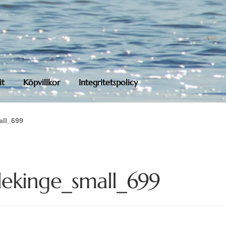
it
Köpvillkor
Integritetspolicy
all_699
lekinge_small_699