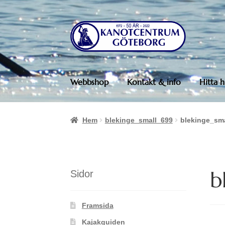
Hoppa
Hoppa
till
till
navigering
innehåll
Webbshop
Kontakt & info
Hitta h
Hem
blekinge_small_699
blekinge_sm
b
Sidor
Framsida
Kajakguiden