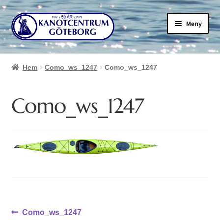
Hoppa
Hoppa
Meny
till
till
navigering
innehåll
Hem
Como_ws_1247
Como_ws_1247
Como_ws_1247
Inläggsnavigering
Föregående
Como_ws_1247