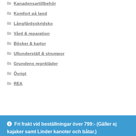
Kanadensartillbehör
Komfort på land
Långfärdsskridsko
Vård & reparation
Böcker & kartor
Ullunderställ & strumpor
Grundens regnkläder
Övrigt
REA
Fri frakt vid beställningar över 799:- (Gäller ej
© Kanotcentrum Göteborg AB
kajaker samt Linder kanoter och båtar.)
Integritetspolicy