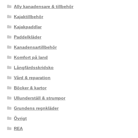
Ally kanadensare & tillbehör
Kajaktillbehör
Kajakpaddlar
Paddelkläder
Kanadensartillbehör
Komfort på land
Långfärdsskridsko
Vård & reparation
Böcker & kartor
Ullunderställ & strumpor
Grundens regnkläder
Övrigt
REA