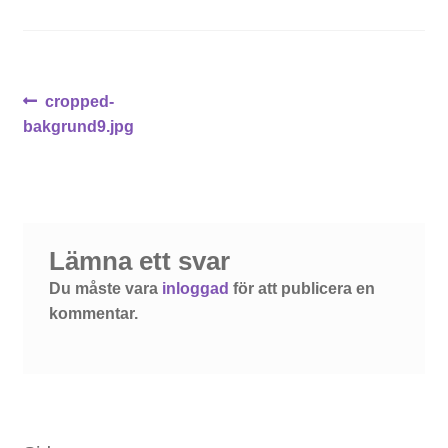
Inläggsnavigering
Föregående
cropped-
inlägg:
bakgrund9.jpg
Lämna ett svar
Du måste vara
inloggad
för att publicera en
kommentar.