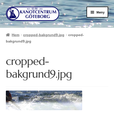
Hoppa
Hoppa
Meny
till
till
navigering
innehåll
Hem
cropped-bakgrund9.jpg
cropped-
bakgrund9.jpg
cropped-
bakgrund9.jpg