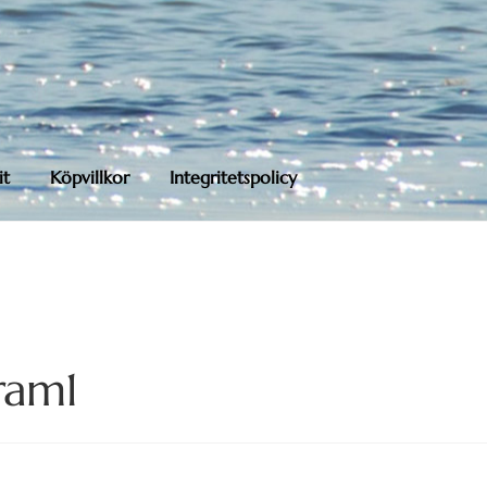
it
Köpvillkor
Integritetspolicy
ram1