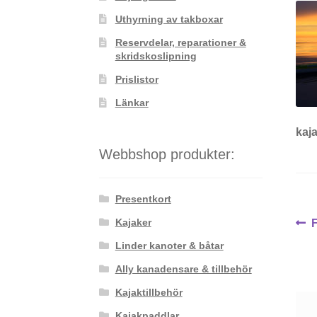
Uthyrning av takboxar
Reservdelar, reparationer &
skridskoslipning
Prislistor
Länkar
kaja
Webbshop produkter:
Presentkort
In
Kajaker
i
Linder kanoter & båtar
Ally kanadensare & tillbehör
Kajaktillbehör
Kajakpaddlar