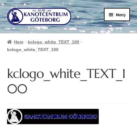
Hoppa
Hoppa
Meny
till
till
navigering
innehåll
Hem
kclogo_white_TEXT_100
kclogo_white_TEXT_100
kclogo_white_TEXT_1
00