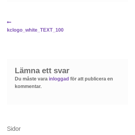
Inläggsnavigering
Föregående
inlägg:
kclogo_white_TEXT_100
Lämna ett svar
Du måste vara
inloggad
för att publicera en
kommentar.
Sidor