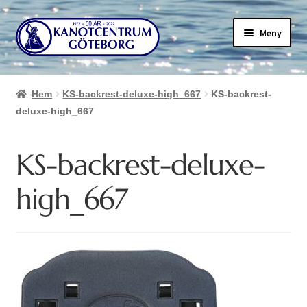
Hoppa
Hoppa
Meny
till
till
navigering
innehåll
Hem
KS-backrest-deluxe-high_667
KS-backrest-
deluxe-high_667
KS-backrest-deluxe-
high_667