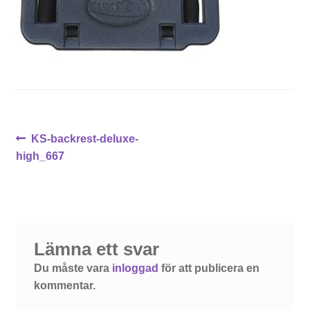
Inläggsnavigering
Föregående
KS-backrest-deluxe-
inlägg:
high_667
Lämna ett svar
Du måste vara
inloggad
för att publicera en
kommentar.