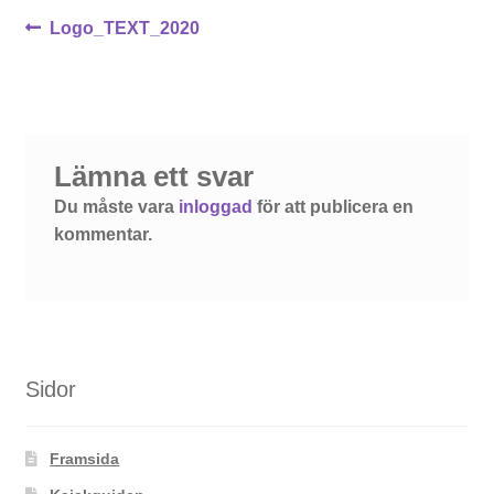
Inläggsnavigering
Föregående
Logo_TEXT_2020
inlägg:
Lämna ett svar
Du måste vara
inloggad
för att publicera en
kommentar.
Sidor
Framsida