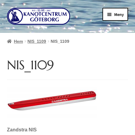
Hoppa
Hoppa
Meny
till
till
navigering
innehåll
Hem
NIS_1109
NIS_1109
NIS_1109
Zandstra NIS