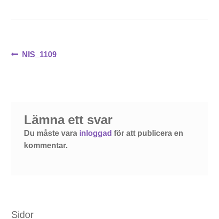
Inläggsnavigering
Föregående
NIS_1109
inlägg:
Lämna ett svar
Du måste vara
inloggad
för att publicera en
kommentar.
Sidor