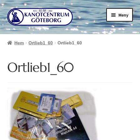
Hoppa
Hoppa
Meny
till
till
navigering
innehåll
Hem
Ortlieb1_60
Ortlieb1_60
Ortlieb1_60