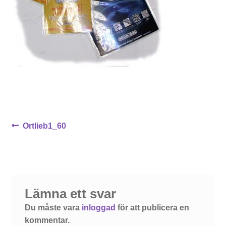
Inläggsnavigering
Föregående
Ortlieb1_60
inlägg:
Lämna ett svar
Du måste vara
inloggad
för att publicera en
kommentar.