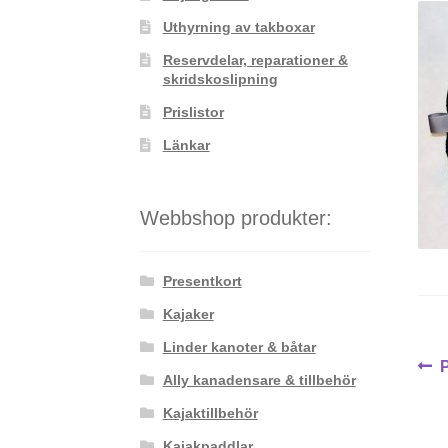
Uthyrning av takboxar
Reservdelar, reparationer &
skridskoslipning
Prislistor
Länkar
Webbshop produkter:
Presentkort
Kajaker
Linder kanoter & båtar
In
Ally kanadensare & tillbehör
i
Kajaktillbehör
Kajakpaddlar