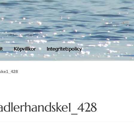
it
Köpvillkor
Integritetspolicy
ske1_428
adlerhandske1_428