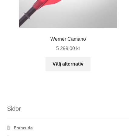
Werner Camano
5 299,00
kr
Den
Välj alternativ
här
produkten
har
flera
varianter.
De
Sidor
olika
alternativen
Framsida
kan