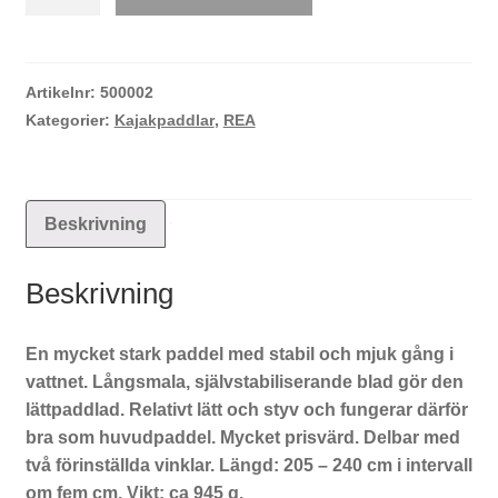
Stingray
glasfiber
mängd
Artikelnr:
500002
Kategorier:
Kajakpaddlar
,
REA
Beskrivning
Beskrivning
En mycket stark paddel med stabil och mjuk gång i
vattnet. Långsmala, självstabiliserande blad gör den
lättpaddlad. Relativt lätt och styv och fungerar därför
bra som huvudpaddel. Mycket prisvärd. Delbar med
två förinställda vinklar. Längd: 205 – 240 cm i intervall
om fem cm. Vikt: ca 945 g.