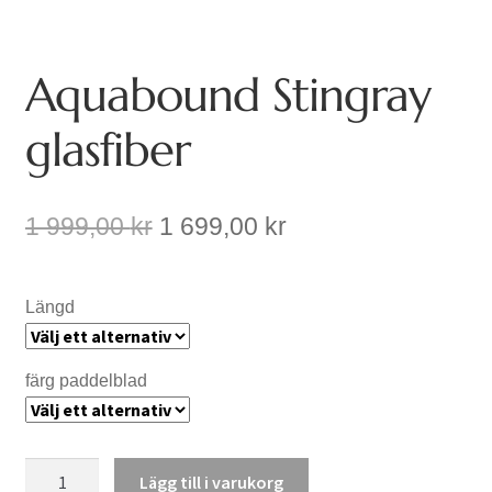
Aquabound Stingray
glasfiber
Det
Det
1 999,00
kr
1 699,00
kr
ursprungliga
nuvarande
priset
priset
var:
är:
Längd
1
1
999,00 kr.
699,00 kr.
färg paddelblad
Aquabound
Lägg till i varukorg