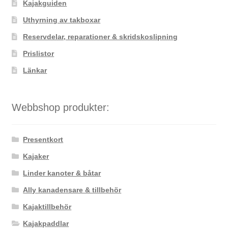
väljas
Kajakguiden
på
Uthyrning av takboxar
produktsidan
Reservdelar, reparationer & skridskoslipning
Prislistor
Länkar
Webbshop produkter:
Presentkort
Kajaker
Linder kanoter & båtar
Ally kanadensare & tillbehör
Kajaktillbehör
Kajakpaddlar