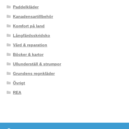
Paddelkläder
Kanadensartillbehör
Komfort på land
Långfärdsskridsko
Vård & reparation
Böcker & kartor
Ullunderställ & strumpor
Grundens regnkläder
Övrigt
REA