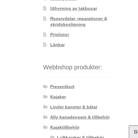
Uthyrning av takboxar
Reservdelar, reparationer &
skridskoslipning
Prislistor
Länkar
Webbshop produkter:
Presentkort
Kajaker
Linder kanoter & båtar
Ally kanadensare & tillbehör
Kajaktillbehör
B
Luftkajaker & tillbehör