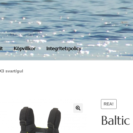
it
Köpvillkor
Integritetspolicy
X3 svart/gul
REA!
Baltic