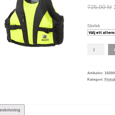
725,00
kr
Storlek
Baltic
X3
svart/gul
mängd
Artikelnr:
10200
Kategori:
Flytvä
eskrivning