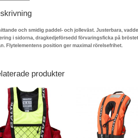
skrivning
sittande och smidig paddel- och jolleväst. Justerbara, vadd
tering i sidorna, dragkedjeförsedd förvaringsficka på bröst
n. Flytelementens position ger maximal rörelsefrihet.
laterade produkter