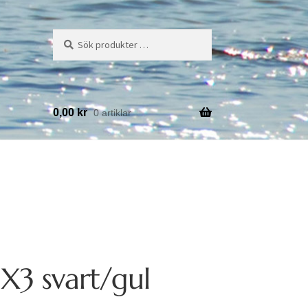
Sök
Sök
efter:
0,00
kr
0 artiklar
 X3 svart/gul