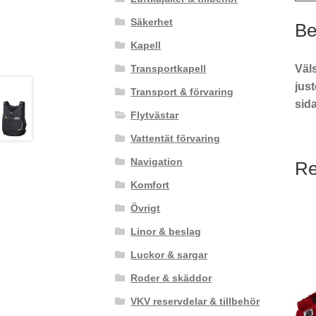
Säkerhet
Be
Kapell
Väl
Transportkapell
jus
Transport & förvaring
sida
Flytvästar
Vattentät förvaring
Navigation
Re
Komfort
Övrigt
Linor & beslag
Luckor & sargar
Roder & skäddor
VKV reservdelar & tillbehör