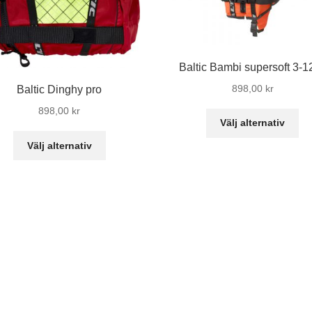
Baltic Bambi supersoft 3-1
898,00
kr
Baltic Dinghy pro
898,00
kr
De
Välj alternativ
hä
Den
Välj alternativ
pr
här
ha
produkten
fle
har
var
flera
De
varianter.
oli
De
al
olika
ka
alternativen
vä
kan
på