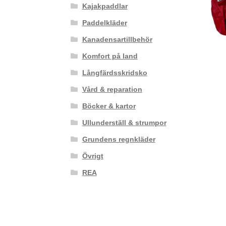
Kajakpaddlar
Paddelkläder
Kanadensartillbehör
Komfort på land
Långfärdsskridsko
Vård & reparation
Böcker & kartor
Ullunderställ & strumpor
Grundens regnkläder
Övrigt
REA