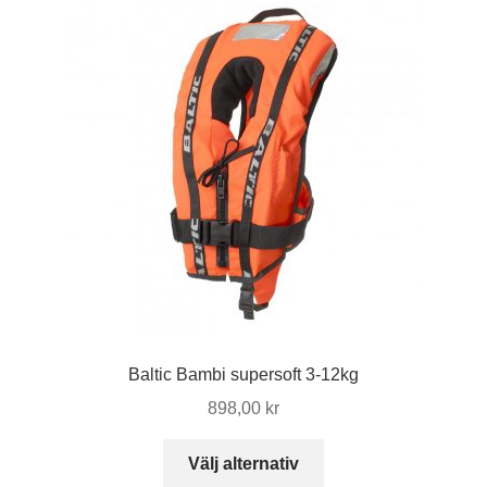
varianter.
De
olika
alternativen
kan
väljas
på
produktsidan
Baltic Bambi supersoft 3-12kg
898,00
kr
Den
Välj alternativ
här