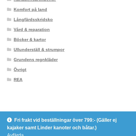
Komfort på land
Långfärdsskridsko
Vård & reparation
Böcker & kartor
Ullunderställ & strumpor
Grundens regnkläder
Övrigt
REA
Fri frakt vid beställningar över 799:- (Gäller ej
© Kanotcentrum Göteborg AB
kajaker samt Linder kanoter och båtar.)
Integritetspolicy
Avfärda