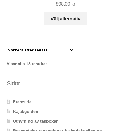
898,00
kr
Den
Välj alternativ
här
produkten
har
flera
varianter.
De
Sortera
Visar alla 13 resultat
olika
efter
alternativen
senaste
kan
Sidor
väljas
på
Framsida
produktsidan
Kajakguiden
Uthyrning av takboxar
Reservdelar, reparationer & skridskoslipning