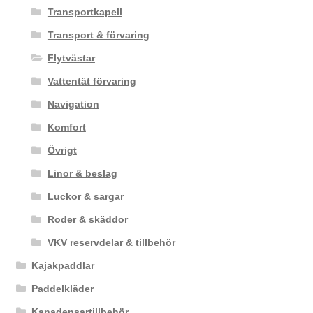
Transportkapell
Transport & förvaring
Flytvästar
Vattentät förvaring
Navigation
Komfort
Övrigt
Linor & beslag
Luckor & sargar
Roder & skäddor
VKV reservdelar & tillbehör
Kajakpaddlar
Paddelkläder
Kanadensartillbehör