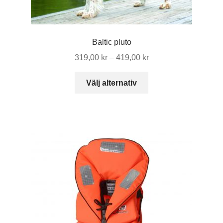
produktsidan
Baltic pluto
Prisintervall:
319,00
kr
–
419,00
kr
319,00 kr
Den
till
Välj alternativ
här
419,00 kr
produkten
har
flera
varianter.
De
olika
alternativen
kan
väljas
på