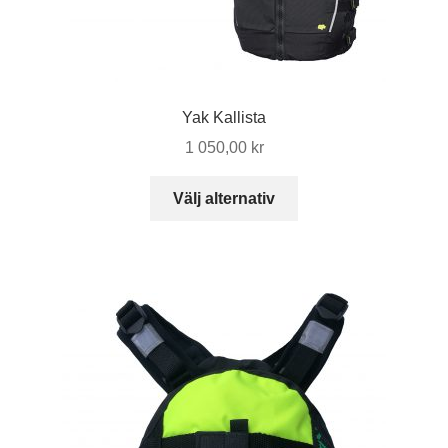
Yak Kallista
1 050,00
kr
Den
Välj alternativ
här
produkten
har
flera
varianter.
De
olika
alternativen
kan
väljas