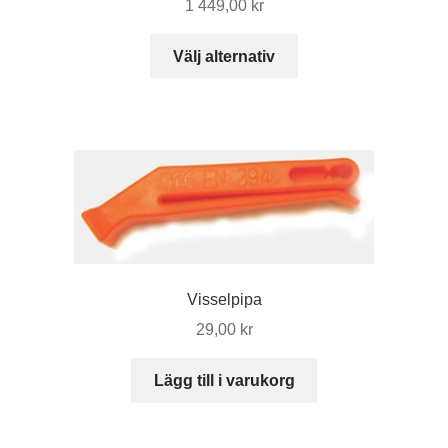
1 449,00
kr
Den
Välj alternativ
här
produkten
har
flera
varianter.
De
olika
alternativen
kan
väljas
Visselpipa
på
29,00
kr
produktsidan
Lägg till i varukorg