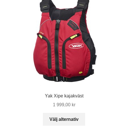
De
olika
alternativen
kan
väljas
på
produktsidan
Yak Xipe kajakväst
1 999,00
kr
Den
Välj alternativ
här