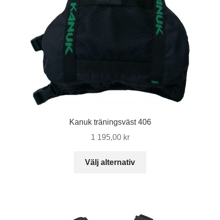
på
produktsidan
Kanuk träningsväst 406
1 195,00
kr
Den
Välj alternativ
här
produkten
har
flera
varianter.