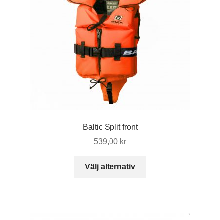
Baltic Split front
539,00
kr
Den
Välj alternativ
här
produkten
har
flera