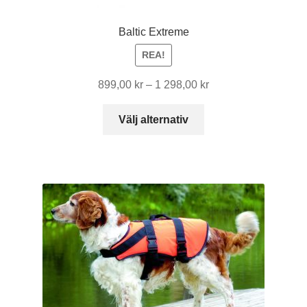
Baltic Extreme
REA!
Prisintervall:
899,00
kr
–
1 298,00
kr
899,00 kr
Den
till
Välj alternativ
här
1
produkten
298,00 kr
har
flera
varianter.
De
olika
alternativen
kan
väljas
på