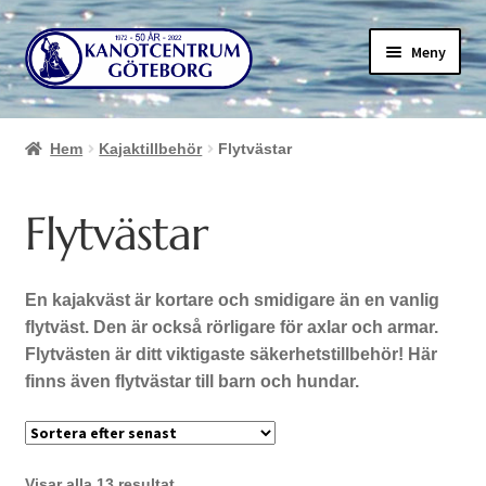
Hoppa
Hoppa
Meny
till
till
navigering
innehåll
Hem
Kajaktillbehör
Flytvästar
Flytvästar
En kajakväst är kortare och smidigare än en vanlig
flytväst. Den är också rörligare för axlar och armar.
Flytvästen är ditt viktigaste säkerhetstillbehör! Här
finns även flytvästar till barn och hundar.
Sortera
Visar alla 13 resultat