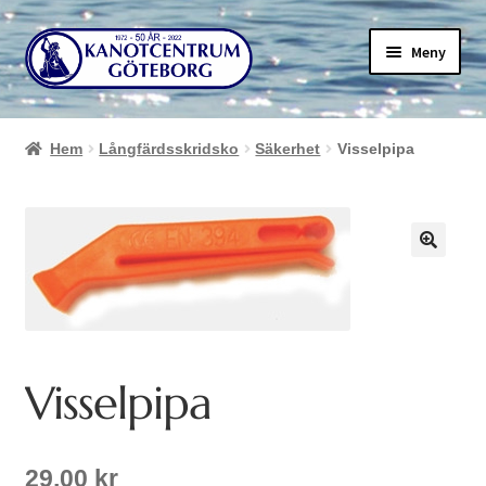
Hoppa
Hoppa
Meny
till
till
navigering
innehåll
Hem
Långfärdsskridsko
Säkerhet
Visselpipa
Visselpipa
29,00
kr