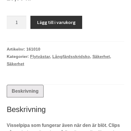
Visselpipa
Lägg till i varukorg
mängd
Artikelnr:
161010
Kategorier:
Flytvästar
,
Långfärdsskridsko
,
Säkerhet
,
Säkerhet
Beskrivning
Beskrivning
Visselpipa som fungerar även när den är blöt. Clips