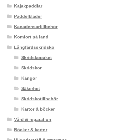
Kajakpaddlar
Paddelkläder
Kanadensartillbehör
Komfort på land
Långfärdsskridsko
Skridskopaket
Skridskor
Kängor
Säkerhet
Skridskotillbehör
Kartor & böcker
Vård & reparation
Böcker & kartor
Ullunderställ & strumpor