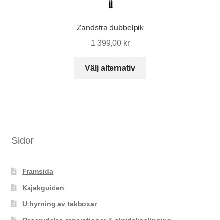
Zandstra dubbelpik
1 399,00
kr
Den
Välj alternativ
här
produkten
har
flera
varianter.
De
Sidor
olika
alternativen
Framsida
kan
väljas
Kajakguiden
på
Uthyrning av takboxar
produktsidan
Reservdelar, reparationer & skridskoslipning