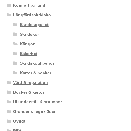
Komfort på land
Långfärdsskridsko
Skridskopaket
Skridskor
Kängor
Säkerhet
Skridskotillbehör
Kartor & böcker
Vård & reparation
Böcker & kartor
Ullunderställ & strumpor
Grundens regnkläder
Övrigt
REA