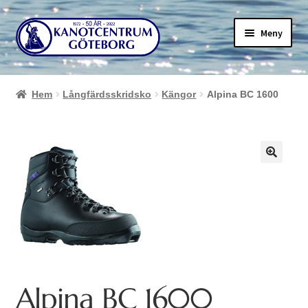
Hoppa
Hoppa
Meny
till
till
navigering
innehåll
Hem
Långfärdsskridsko
Kängor
Alpina BC 1600
Alpina BC 1600