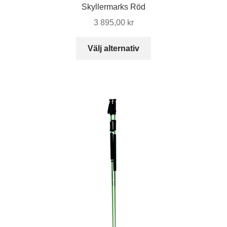
Skyllermarks Röd
3 895,00
kr
Den
Välj alternativ
här
produkten
har
flera
varianter.
De
olika
alternativen
kan
väljas
på
produktsidan