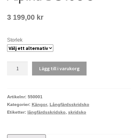
3 199,00
kr
Storlek
Alpina
Lägg till i varukorg
BC
1600
mängd
Artikelnr:
550001
Kategorier:
Kängor
,
Långfärdsskridsko
Etiketter:
långfärdsskridsko
,
skridsko