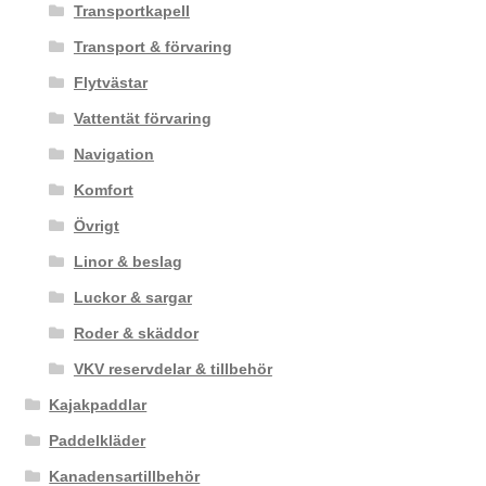
Transportkapell
Transport & förvaring
Flytvästar
Vattentät förvaring
Navigation
Komfort
Övrigt
Linor & beslag
Luckor & sargar
Roder & skäddor
VKV reservdelar & tillbehör
Kajakpaddlar
Paddelkläder
Kanadensartillbehör