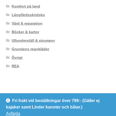
Komfort på land
Långfärdsskridsko
Vård & reparation
Böcker & kartor
Ullunderställ & strumpor
Grundens regnkläder
Övrigt
REA
Fri frakt vid beställningar över 799:- (Gäller ej
© Kanotcentrum Göteborg AB
kajaker samt Linder kanoter och båtar.)
Integritetspolicy
Avfärda