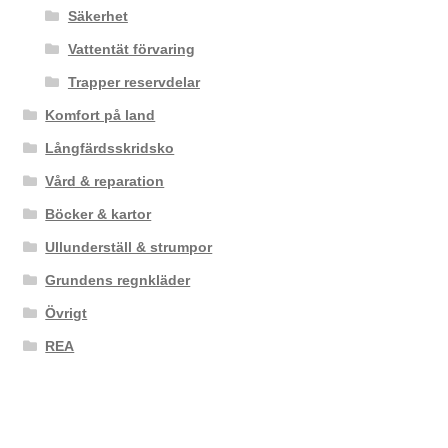
Säkerhet
Vattentät förvaring
Trapper reservdelar
Komfort på land
Långfärdsskridsko
Vård & reparation
Böcker & kartor
Ullunderställ & strumpor
Grundens regnkläder
Övrigt
REA