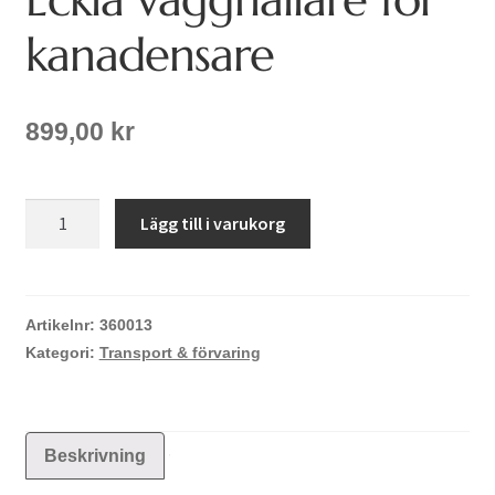
kanadensare
899,00
kr
Eckla
Lägg till i varukorg
vägghållare
för
kanadensare
mängd
Artikelnr:
360013
Kategori:
Transport & förvaring
Beskrivning