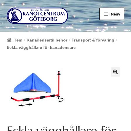
Hoppa
Hoppa
Meny
till
till
navigering
innehåll
Hem
Kanadensartillbehör
Transport & förvaring
Eckla vägghållare för kanadensare
Eckla vägghållare för