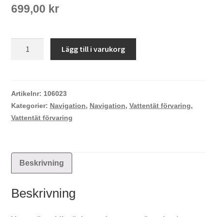
699,00
kr
Fidlock
Lägg till i varukorg
vattentät
midjeväska
mängd
Artikelnr:
106023
Kategorier:
Navigation
,
Navigation
,
Vattentät förvaring
,
Vattentät förvaring
Beskrivning
Beskrivning