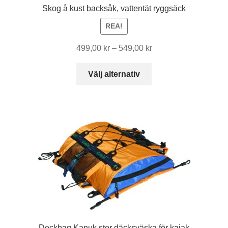
Skog å kust backsåk, vattentät ryggsäck
REA!
Prisintervall:
499,00
kr
–
549,00
kr
499,00 kr
Den
till
Välj alternativ
här
549,00 kr
produkten
har
flera
varianter.
De
olika
alternativen
kan
väljas
på
produktsidan
Deckbag Kanuk stor däcksväska för kajak