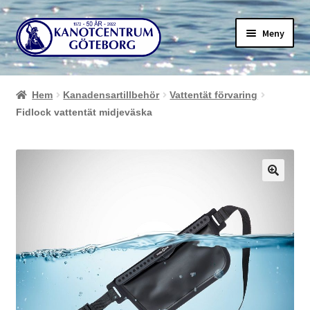
Hoppa
Hoppa
Meny
till
till
navigering
innehåll
Hem
Kanadensartillbehör
Vattentät förvaring
Fidlock vattentät midjeväska