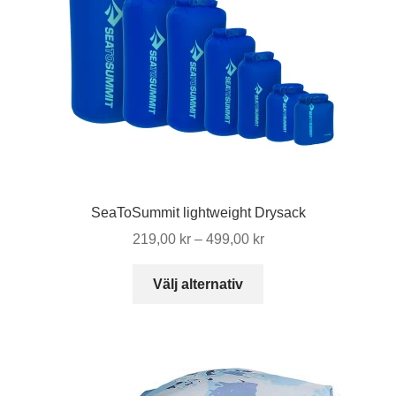
SeaToSummit lightweight Drysack
Prisintervall:
219,00
kr
–
499,00
kr
219,00 kr
Den
till
Välj alternativ
här
499,00 kr
produkten
har
flera
varianter.