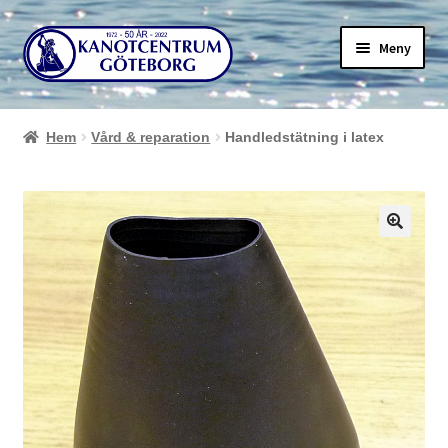
Hoppa
Hoppa
Meny
till
till
navigering
innehåll
Hem
Vård & reparation
Handledstätning i latex