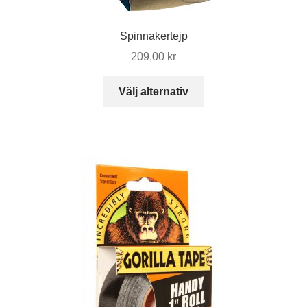
Spinnakertejp
209,00
kr
Den
Välj alternativ
här
produkten
har
flera
varianter.
De
olika
alternativen
kan
väljas
på
produktsidan