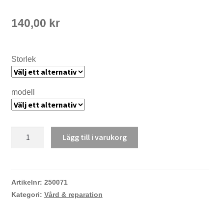
140,00
kr
Storlek
modell
Handledstätning
Lägg till i varukorg
i
latex
mängd
Artikelnr:
250071
Kategori:
Vård & reparation