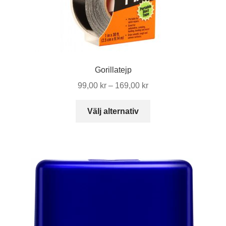
Gorillatejp
Prisintervall:
99,00
kr
–
169,00
kr
99,00 kr
Den
till
Välj alternativ
här
169,00 kr
produkten
har
flera
varianter.
De
olika
alternativen
kan