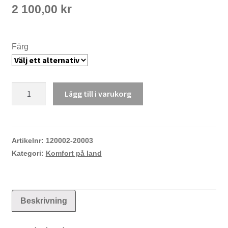
2 100,00
kr
Färg
Helinox
Lägg till i varukorg
chair
one
highback
(re)
Artikelnr:
120002-20003
mängd
Kategori:
Komfort på land
Beskrivning