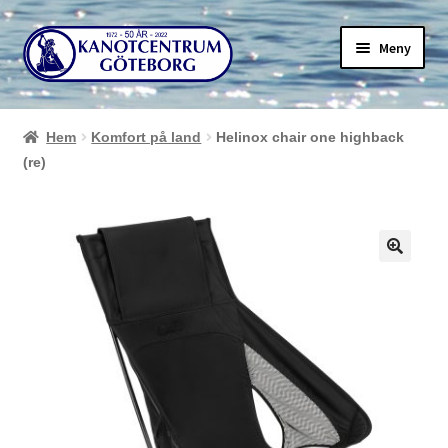
Hoppa
Hoppa
Meny
till
till
navigering
innehåll
Hem
Komfort på land
Helinox chair one highback
(re)