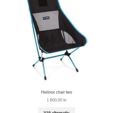
Helinox chair two
1 800,00
kr
Den
Välj alternativ