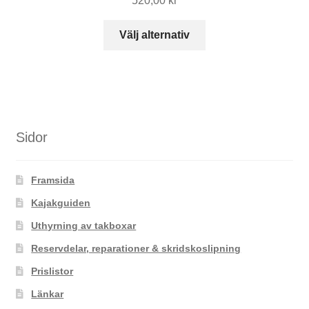
520,00
kr
Den
Välj alternativ
här
produkten
har
flera
varianter.
De
Sidor
olika
alternativen
Framsida
kan
väljas
Kajakguiden
på
Uthyrning av takboxar
produktsidan
Reservdelar, reparationer & skridskoslipning
Prislistor
Länkar