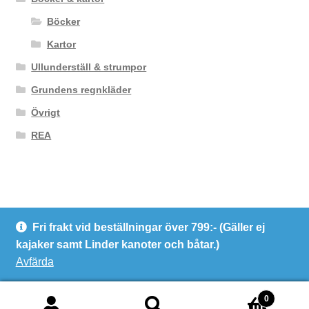
Böcker
Kartor
Ullunderställ & strumpor
Grundens regnkläder
Övrigt
REA
Fri frakt vid beställningar över 799:- (Gäller ej
© Kanotcentrum Göteborg AB
kajaker samt Linder kanoter och båtar.)
Integritetspolicy
Avfärda
0