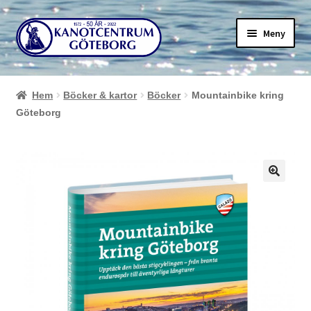
Hoppa
Hoppa
Meny
till
till
navigering
innehåll
Hem
Böcker & kartor
Böcker
Mountainbike kring
Göteborg