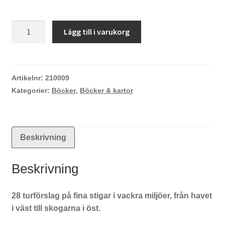
Mountainbike
Lägg till i varukorg
kring
Göteborg
mängd
Artikelnr:
210009
Kategorier:
Böcker
,
Böcker & kartor
Beskrivning
Beskrivning
28 turförslag på fina stigar i vackra miljöer, från havet
i väst till skogarna i öst.