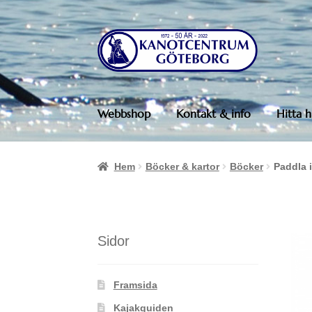
Hoppa
Hoppa
till
till
navigering
innehåll
Webbshop
Kontakt & info
Hitta h
Hem
Böcker & kartor
Böcker
Paddla 
Sidor
Framsida
Kajakguiden