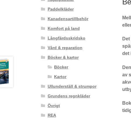
Be
Paddelkläder
Mell
Kanadensartillbehör
ell
Komfort på land
Långfärdsskridsko
Det
spä
Vård & reparation
det 
Böcker & kartor
Böcker
Den 
av s
Kartor
akve
Ullunderställ & strumpor
utby
Grundens regnkläder
Bok
Övrigt
tid
REA