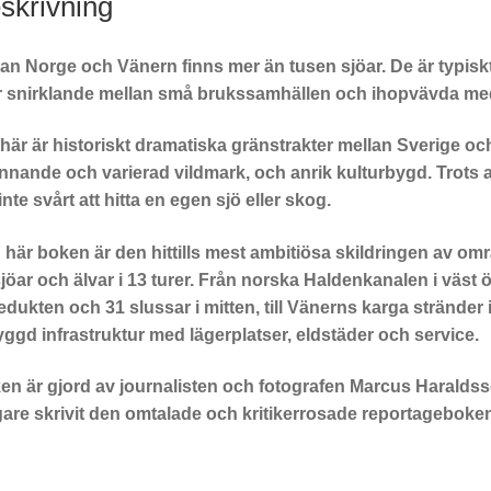
skrivning
an Norge och Vänern finns mer än tusen sjöar. De är typiskt
er snirklande mellan små brukssamhällen och ihopvävda med s
 här är historiskt dramatiska gränstrakter mellan Sverige o
nnande och varierad vildmark, och anrik kulturbygd. Trots a
inte svårt att hitta en egen sjö eller skog.
här boken är den hittills mest ambitiösa skildringen av omr
jöar och älvar i 13 turer. Från norska Haldenkanalen i väst
dukten och 31 slussar i mitten, till Vänerns karga stränder 
ggd infrastruktur med lägerplatser, eldstäder och service.
en är gjord av journalisten och fotografen Marcus Haralds
igare skrivit den omtalade och kritikerrosade reportageboke