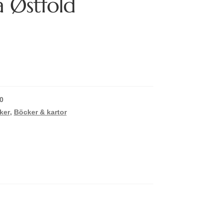
a Østfold
0
ker
,
Böcker & kartor