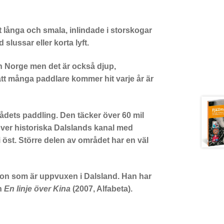
 långa och smala, inlindade i storskogar
lussar eller korta lyft.
ch Norge men det är också djup,
tt många paddlare kommer hit varje år är
ådets paddling. Den täcker över 60 mil
 över historiska Dalslands kanal med
i öst. Större delen av området har en väl
son som är uppvuxen i Dalsland. Han har
n
En linje över Kina
(2007, Alfabeta).