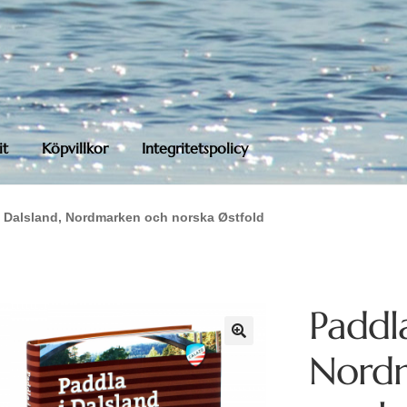
it
Köpvillkor
Integritetspolicy
i Dalsland, Nordmarken och norska Østfold
Paddla
Nord