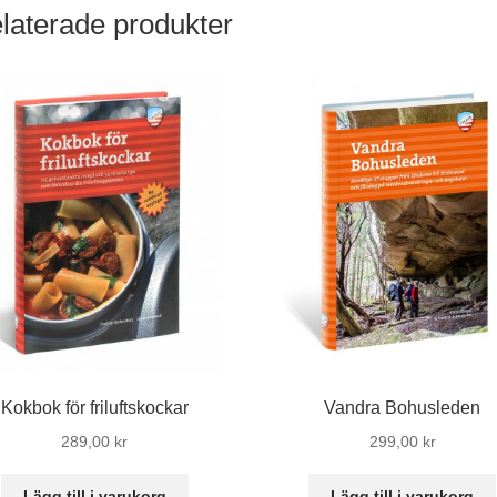
laterade produkter
Kokbok för friluftskockar
Vandra Bohusleden
289,00
kr
299,00
kr
Lägg till i varukorg
Lägg till i varukorg