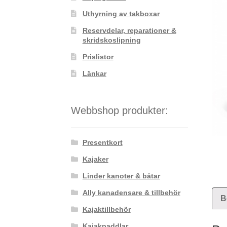
Uthyrning av takboxar
Reservdelar, reparationer &
skridskoslipning
Prislistor
Länkar
Webbshop produkter:
Presentkort
Kajaker
Linder kanoter & båtar
Ally kanadensare & tillbehör
B
Kajaktillbehör
Kajakpaddlar