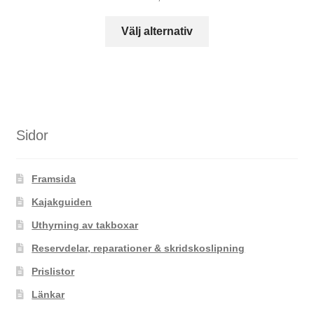
Den
Välj alternativ
här
produkten
har
flera
varianter.
De
Sidor
olika
alternativen
Framsida
kan
väljas
Kajakguiden
på
Uthyrning av takboxar
produktsidan
Reservdelar, reparationer & skridskoslipning
Prislistor
Länkar