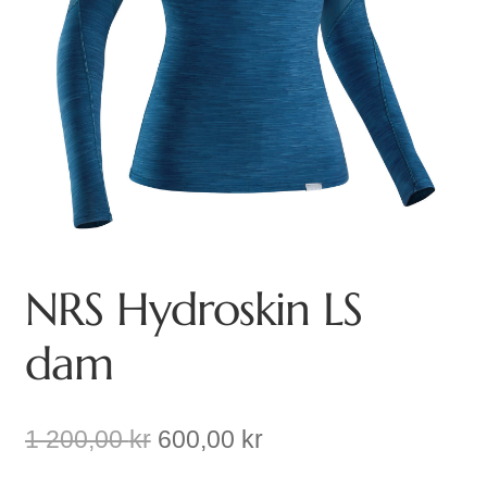
NRS Hydroskin LS
dam
Det
Det
1 200,00
kr
600,00
kr
ursprungliga
nuvarande