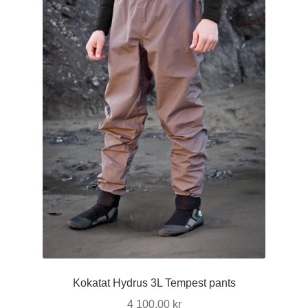
kan
väljas
på
produktsidan
Kokatat Hydrus 3L Tempest pants
4 100,00
kr