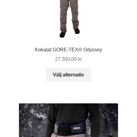
Kokatat GORE-TEX® Odyssey
27 300,00
kr
Den
Välj alternativ
här
produkten
har
flera
varianter.
De
olika
alternativen