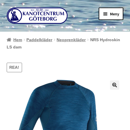
Hoppa
Hoppa
Meny
till
till
navigering
innehåll
Hem
Paddelkläder
Neoprenkläder
NRS Hydroskin
LS dam
REA!