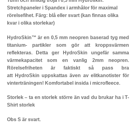
Tunn och smidig tröja i 0,5 mm Hydroskin.
Stretchpaneler i Spandex i armhålor för maximal
rörelsefihet. Färg: blå eller svart (kan finnas olika
kvar i olika storlekar)
HydroSkin™ är en 0,5 mm neopren baserad tyg med
titanium- partikler som gör att kroppsvärmen
reflekteras. Detta ger HydroSkin ungefär samma
värmekapacitet som en vanlig 2mm neopren.
Rörelsefriheten är faktiskt så pass bra
att HydroSkin uppskattas även av elitkanotister för
vinterträningen! Komfortabel insida i microfleece.
Storlek – ta en storlek större än vad du brukar ha i T-
Shirt storlek
Obs S är svart.